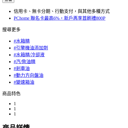
信用卡、無卡分期、行動支付，與其他多種方式
PChome 聯名卡最高6%，新戶再享首刷禮800P
搜尋更多
#水箱精
#引擎機油添加劑
#水箱精/冷卻液
#汽/柴油精
#剎車油
#動力方向盤油
#變速箱油
商品特色
1
1
1