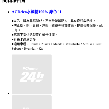
商品詳情
ACDelco水箱精100% 綠色 1L
■以乙二醇為基礎製成，不含矽酸鹽配方，具有良好散熱性。
■防止鋁、銅、黃銅、焊錫、鑄鐵等材質鏽蝕，提供長效保護，耐用
五年。
■高溫下提供鋁製零件最佳保護。
■延長水泵浦壽命
■適用車種：Honda，Nissan，Mazda，Mitsubishi，Suzuki，Isuzu，
Subaru，Hyundai，Kia