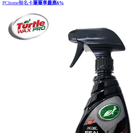
PChome聯名卡
筆筆享最高
6%