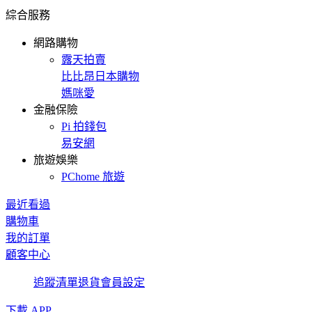
綜合服務
網路購物
露天拍賣
比比昂日本購物
媽咪愛
金融保險
Pi 拍錢包
易安網
旅遊娛樂
PChome 旅遊
最近看過
購物車
我的訂單
顧客中心
追蹤清單
退貨
會員設定
下載 APP