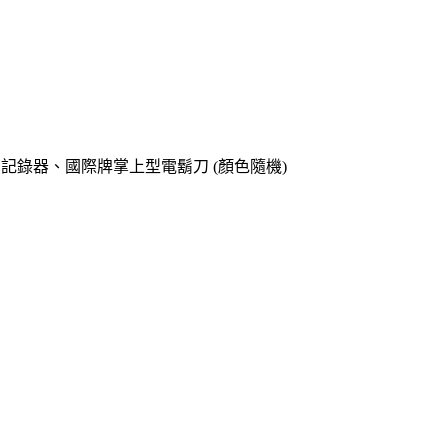
o專用記錄器、國際牌掌上型電鬍刀 (顏色隨機)