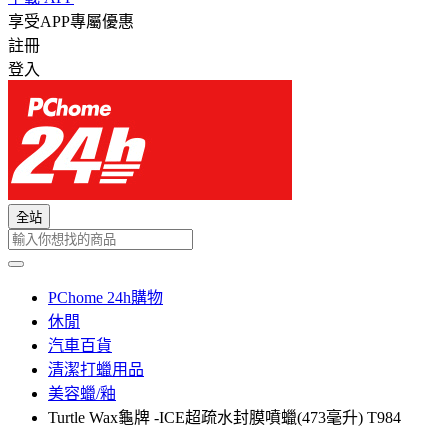
享受APP專屬優惠
註冊
登入
全站
PChome 24h購物
休閒
汽車百貨
清潔打蠟用品
美容蠟/釉
Turtle Wax龜牌 -ICE超疏水封膜噴蠟(473毫升) T984