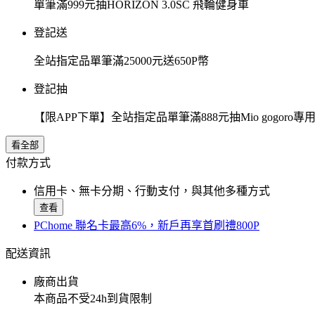
單筆滿999元抽HORIZON 3.0SC 飛輪健身車
登記送
全站指定品單筆滿25000元送650P幣
登記抽
【限APP下單】全站指定品單筆滿888元抽Mio gogor
看全部
付款方式
信用卡、無卡分期、行動支付，與其他多種方式
查看
PChome 聯名卡最高6%，新戶再享首刷禮800P
配送資訊
廠商出貨
本商品不受24h到貨限制