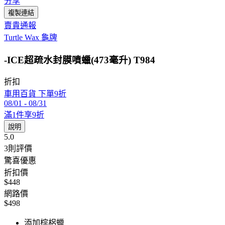
分享
複製連結
賣貴通報
Turtle Wax 龜牌
-ICE超疏水封膜噴蠟(473毫升) T984
折扣
車用百貨 下單9折
08/01
-
08/31
滿1件享9折
說明
5.0
3
則評價
驚喜優惠
折扣價
$448
網路價
$498
添加棕梠蠟