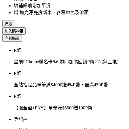
填補細痕增加平滑
增 加光澤亮度新車，各種車色及漆面
追蹤
加入購物車
立即購買
P幣
星展PChome聯名卡8/6 週四加碼回饋P幣2% (無上限)
P幣
全站指定品單筆滿$4000送4%P幣，最高450P幣
P幣
【限全盈+PAY】單筆滿$5000送100P幣
登記抽