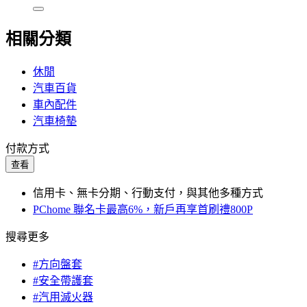
相關分類
休閒
汽車百貨
車內配件
汽車椅墊
付款方式
查看
信用卡、無卡分期、行動支付，與其他多種方式
PChome 聯名卡最高6%，新戶再享首刷禮800P
搜尋更多
#方向盤套
#安全帶護套
#汽用滅火器