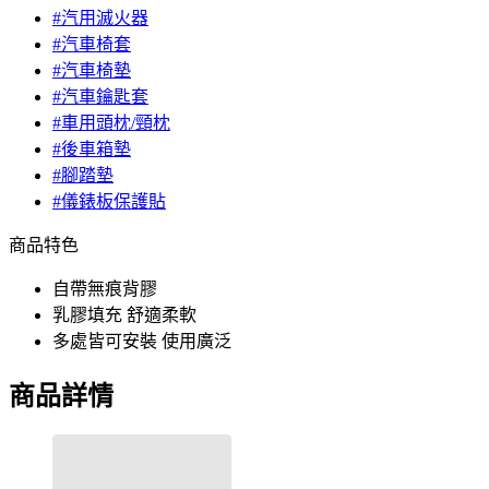
#汽用滅火器
#汽車椅套
#汽車椅墊
#汽車鑰匙套
#車用頭枕/頸枕
#後車箱墊
#腳踏墊
#儀錶板保護貼
商品特色
自帶無痕背膠
乳膠填充 舒適柔軟
多處皆可安裝 使用廣泛
商品詳情