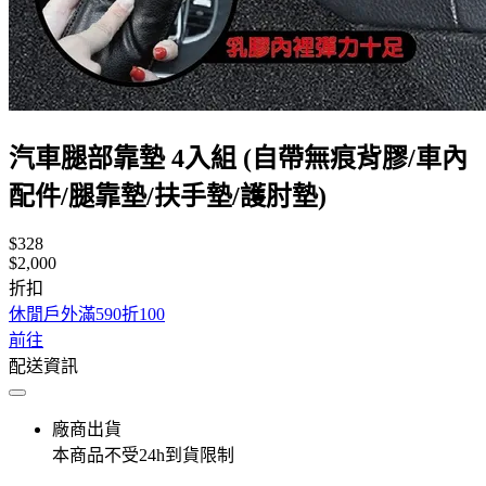
汽車腿部靠墊 4入組 (自帶無痕背膠/車內
配件/腿靠墊/扶手墊/護肘墊)
$328
$2,000
折扣
休閒戶外滿590折100
前往
配送資訊
廠商出貨
本商品不受24h到貨限制