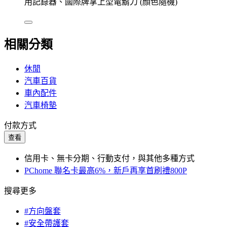
用記錄器、國際牌掌上型電鬍刀 (顏色隨機)
相關分類
休閒
汽車百貨
車內配件
汽車椅墊
付款方式
查看
信用卡、無卡分期、行動支付，與其他多種方式
PChome 聯名卡最高6%，新戶再享首刷禮800P
搜尋更多
#方向盤套
#安全帶護套