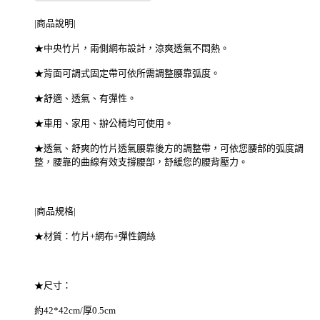
|商品說明|
★中央竹片，兩側網布設計，涼爽透氣不悶熱。
★背面可調式固定帶可依所需調整腰靠弧度。
★舒適、透氣、有彈性。
★車用、家用、辦公椅均可使用。
★透氣、舒爽的竹片透氣腰靠後方的調整帶，可依您腰部的弧度調
整，腰靠的曲線有效支撐腰部，舒緩您的腰背壓力。
|商品規格|
★材質：竹片+網布+彈性鋼絲
★尺寸：
約42*42cm/厚0.5cm