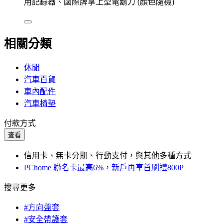
用記錄器、國際牌掌上型電鬍刀 (顏色隨機)
相關分類
休閒
汽車百貨
車內配件
汽車椅墊
付款方式
查看
信用卡、無卡分期、行動支付，與其他多種方式
PChome 聯名卡最高6%，新戶再享首刷禮800P
搜尋更多
#方向盤套
#安全帶護套