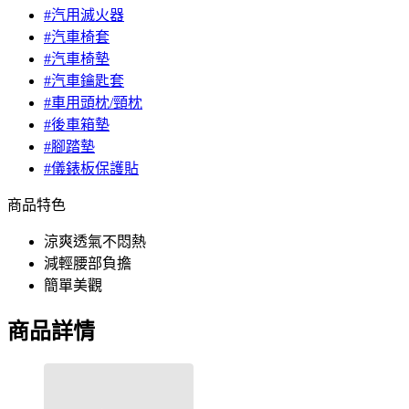
#汽用滅火器
#汽車椅套
#汽車椅墊
#汽車鑰匙套
#車用頭枕/頸枕
#後車箱墊
#腳踏墊
#儀錶板保護貼
商品特色
涼爽透氣不悶熱
減輕腰部負擔
簡單美觀
商品詳情