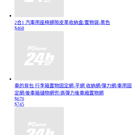
2合1 汽車用座椅縫隙皮革收納盒/置物袋-黑色
$468
車的背包 行李箱置物固定網-平網 收納網/彈力網/車用固
定網/後車箱儲物網兜/高彈力後車廂置物網
$670
$745