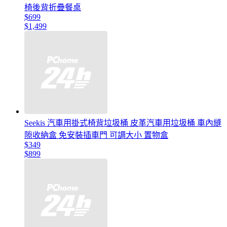
椅後背折疊餐桌
$699
$1,499
Seekis 汽車用掛式椅背垃圾桶 皮革汽車用垃圾桶 車內縫
隙收納盒 免安裝插車門 可調大小 置物盒
$349
$899