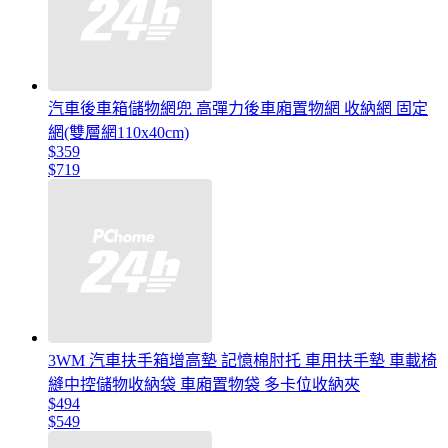
汽車後車箱儲物網兜 高彈力後車廂置物網 收納網 固定
網(雙層網110x40cm)
$359
$719
3WM 汽車扶手箱增高墊 記憶棉肘托 車用扶手墊 車載椅
縫中控儲物收納袋 車廂置物袋 多卡位收納夾
$494
$549