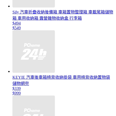
Sily 汽車折疊收納後備箱 車箱置物整理箱 車載尾箱儲物
箱 車用收納箱 露營雜物收納盒 行李箱
$494
$549
KEYIE 汽車後車箱椅背收納掛袋 車用椅背收納置物袋
儲物網兜
$339
$999