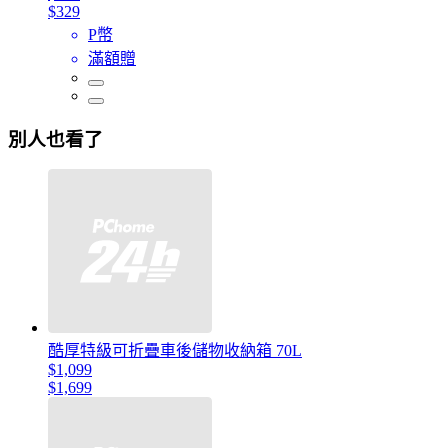
$329
P幣
滿額贈
別人也看了
酷厚特級可折疊車後儲物收納箱 70L
$1,099
$1,699