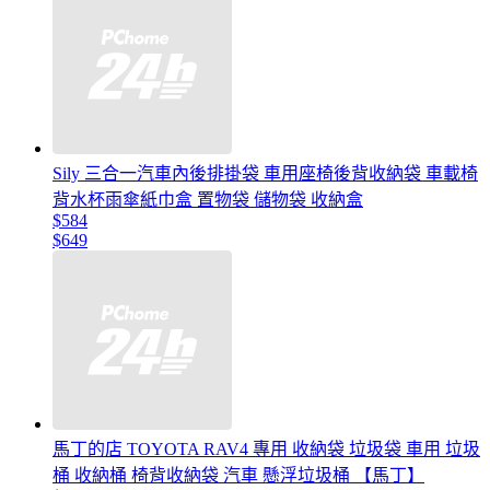
Sily 三合一汽車內後排掛袋 車用座椅後背收納袋 車載椅
背水杯雨傘紙巾盒 置物袋 儲物袋 收納盒
$584
$649
馬丁的店 TOYOTA RAV4 專用 收納袋 垃圾袋 車用 垃圾
桶 收納桶 椅背收納袋 汽車 懸浮垃圾桶 【馬丁】