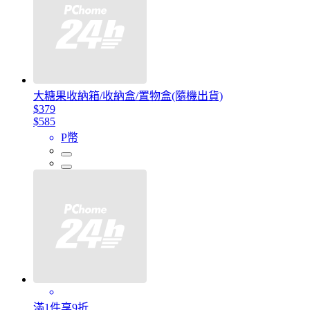
大糖果收納箱/收納盒/置物盒(隨機出貨)
$379
$585
P幣
滿1件享9折