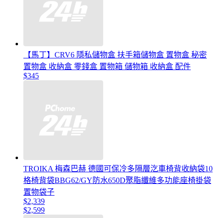
【馬丁】CRV6 隱私儲物盒 扶手箱儲物盒 置物盒 秘密
置物盒 收納盒 零錢盒 置物箱 儲物箱 收納盒 配件
$345
TROIKA 梅森巴赫 德國可保冷多隔層汔車椅背收納袋10
格椅背袋BBG62/GY防水650D聚脂纖維多功能座椅掛袋
置物袋子
$2,339
$2,599