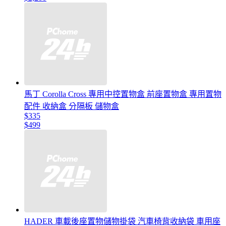
馬丁 Corolla Cross 專用中控置物盒 前座置物盒 專用置物
配件 收納盒 分隔板 儲物盒
$335
$499
HADER 車載後座置物儲物掛袋 汽車椅背收納袋 車用座