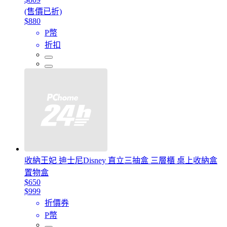
(售價已折)
$880
P幣
折扣
收納王妃 迪士尼Disney 直立三抽盒 三層櫃 桌上收納盒
置物盒
$650
$999
折價券
P幣