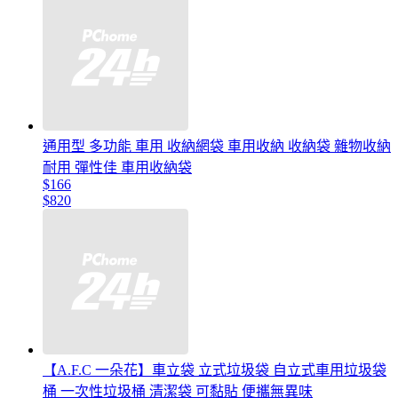
通用型 多功能 車用 收納網袋 車用收納 收納袋 雜物收納
耐用 彈性佳 車用收納袋
$166
$820
【A.F.C 一朵花】車立袋 立式垃圾袋 自立式車用垃圾袋
桶 一次性垃圾桶 清潔袋 可黏貼 便攜無異味