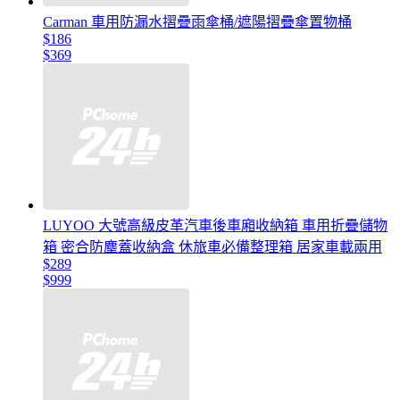
Carman 車用防漏水摺疊雨傘桶/遮陽摺疊傘置物桶
$186
$369
LUYOO 大號高級皮革汽車後車廂收納箱 車用折疊儲物
箱 密合防塵蓋收納盒 休旅車必備整理箱 居家車載兩用
$289
$999