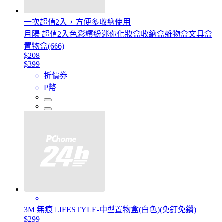
一次超值2入，方便多收納使用
月陽 超值2入色彩繽紛迷你化妝盒收納盒雜物盒文具盒
置物盒(666)
$208
$399
折價券
P幣
3M 無痕 LIFESTYLE-中型置物盒(白色)(免釘免鑽)
$299