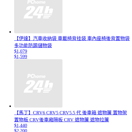
【伊達】汽車收納袋 車載椅背挂袋 車內座椅後背置物袋
多功能防踢儲物袋
$1,079
$1,599
【馬丁】CRV6 CRV5 CRV5.5 代 後車箱 遮物簾 置物架
置物板 CRV後車廂隔板 CRV 遮物簾 遮物拉簾
$1,440
$2,200