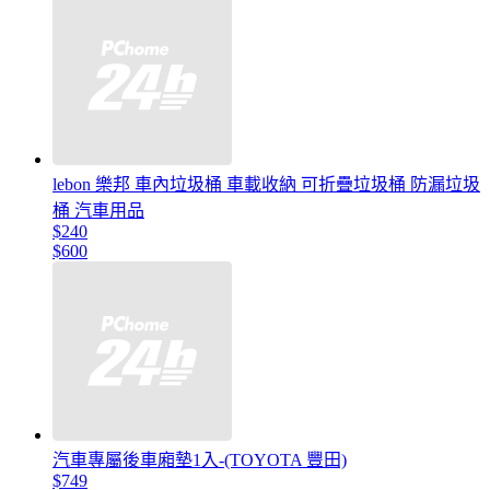
lebon 樂邦 車內垃圾桶 車載收納 可折疊垃圾桶 防漏垃圾
桶 汽車用品
$240
$600
汽車專屬後車廂墊1入-(TOYOTA 豐田)
$749