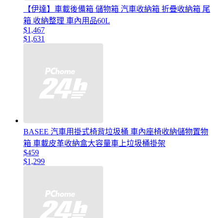
【伊達】車載後備箱 儲物箱 汽車收納箱 折疊收納箱 尾
箱 收納整理 車內用品60L
$1,467
$1,631
BASEE 汽車用掛式椅背垃圾桶 車內座椅收納儲物置物
箱 車載皮革收納盒大容量車上垃圾桶掛架
$459
$1,299