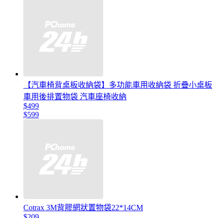
【汽車椅背桌板收納袋】多功能車用收納袋 折疊小桌板
車用後排置物袋 汽車座椅收納
$499
$599
Cotrax 3M背膠網狀置物袋22*14CM
$209