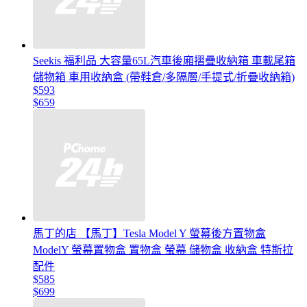
Seekis 福利品 大容量65L汽車後廂摺疊收納箱 車載尾箱
儲物箱 車用收納盒 (帶鞋倉/多隔層/手提式/折疊收納箱)
$593
$659
馬丁的店 【馬丁】Tesla Model Y 螢幕後方置物盒
ModelY 螢幕置物盒 置物盒 螢幕 儲物盒 收納盒 特斯拉
配件
$585
$699