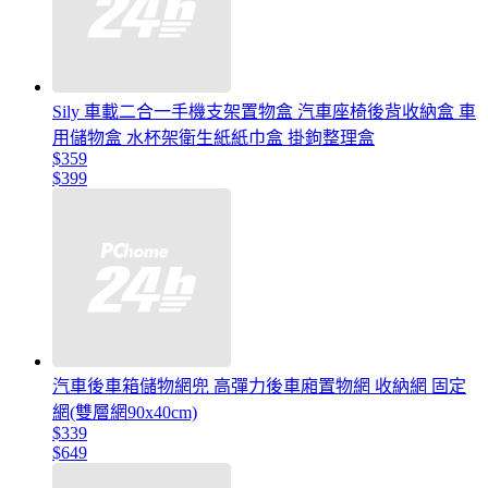
Sily 車載二合一手機支架置物盒 汽車座椅後背收納盒 車
用儲物盒 水杯架衛生紙紙巾盒 掛鉤整理盒
$359
$399
汽車後車箱儲物網兜 高彈力後車廂置物網 收納網 固定
網(雙層網90x40cm)
$339
$649