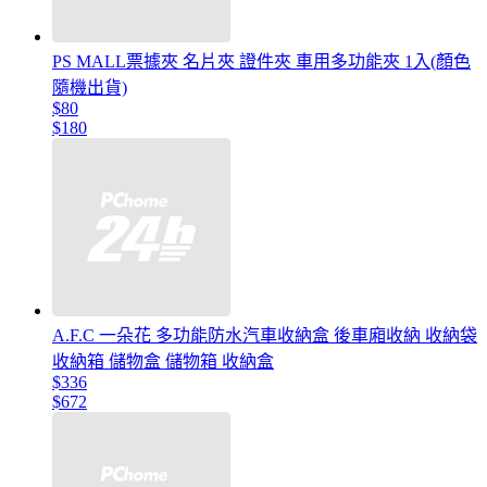
PS MALL票據夾 名片夾 證件夾 車用多功能夾 1入(顏色
隨機出貨)
$80
$180
A.F.C 一朵花 多功能防水汽車收納盒 後車廂收納 收納袋
收納箱 儲物盒 儲物箱 收納盒
$336
$672