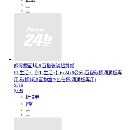
鋼琴鏡面烤漆百搭裝潢超質感
FL生活+ 【FL 生活+】6x24x6公分-百變碳鋼洞洞板專
用-碳鋼烤漆置物盒(5色任選/洞洞板專用)
$319
$799
折價券
P幣