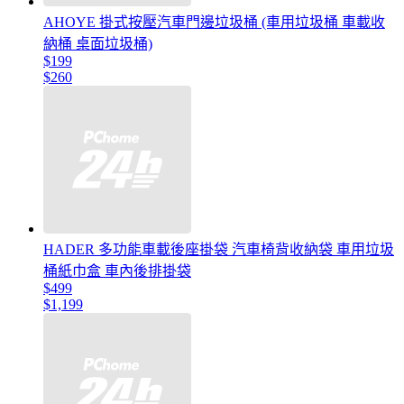
AHOYE 掛式按壓汽車門邊垃圾桶 (車用垃圾桶 車載收
納桶 桌面垃圾桶)
$199
$260
HADER 多功能車載後座掛袋 汽車椅背收納袋 車用垃圾
桶紙巾盒 車內後排掛袋
$499
$1,199