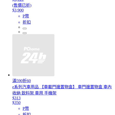
(售價已折)
$3,900
P幣
折扣
滿590折60
e系列汽車用品 【車載門邊置物盒】 車門邊置物盒 車內
收納 飲料架 車用 手機架
$313
$350
P幣
折扣