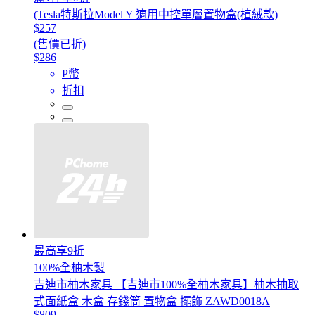
(Tesla特斯拉Model Y 適用中控單層置物盒(植絨款)
$257
(售價已折)
$286
P幣
折扣
最高享9折
100%全柚木製
吉迪市柚木家具 【吉迪市100%全柚木家具】柚木抽取
式面紙盒 木盒 存錢筒 置物盒 擺飾 ZAWD0018A
$809