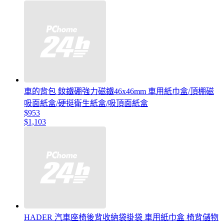
車的背包 釹鐵硼強力磁鐵46x46mm 車用紙巾盒/頂棚磁
吸面紙盒/硬挺衛生紙盒/吸頂面紙盒
$953
$1,103
HADER 汽車座椅後背收納袋掛袋 車用紙巾盒 椅背儲物