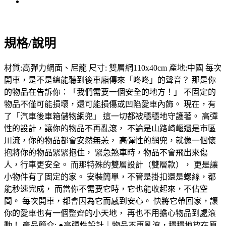
規格/說明
材質:高彈力網面、尼龍 尺寸: 雙層網110x40cm 產地:中國 每次
開車，是不是總能聽到後車廂傳來「咚咚」的聲音？ 那是你
的物品在告訴你：「我們需要一個安全的地方！」 不固定的
物品不僅可能損壞，還可能損傷或凹陷愛車內飾。 現在，有
了「汽車後車箱儲物網兜」 這一切都被穩穩地守護著。 高彈
性的設計，讓你的物品不再亂滾， 不論是山路崎嶇還是市區
川流，你的物品都會安然無恙， 高彈性的網兜，就像一個懷
抱將你的物品緊緊抱住， 緊急煞車時，物品不會飛出來傷
人，行車更安全。 而那特殊的雙層設計（雙層款）， 更是讓
小物件有了固定的家。 安裝簡單，不管是掛扣還是螺絲，都
能秒速完成， 而當你不需要它時，它也能收起來，不佔空
間。 每次開車，都會因為它而感到安心。 快將它帶回家，讓
你的愛車也有一個整齊的小天地， 再也不用擔心物品到處滾
動！ 產品簡介: ●高彈性設計｜物品不再亂滾，穩穩地放在原