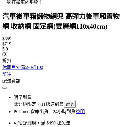
一網打盡車內雜物！
汽車後車箱儲物網兜 高彈力後車廂置物
網 收納網 固定網(雙層網110x40cm)
$359
$719
5.0
(3)
折扣
休閒戶外滿590折100
前往
配送資訊
明早到貨
北北桃限定 7-11快速到貨
說明
PChome 倉庫出貨，24小時到貨
說明
可宅配到府，滿 $490 起免運