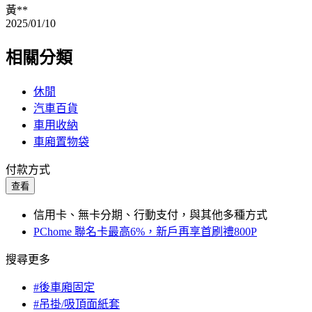
黃**
2025/01/10
相關分類
休閒
汽車百貨
車用收納
車廂置物袋
付款方式
查看
信用卡、無卡分期、行動支付，與其他多種方式
PChome 聯名卡最高6%，新戶再享首刷禮800P
搜尋更多
#後車廂固定
#吊掛/吸頂面紙套