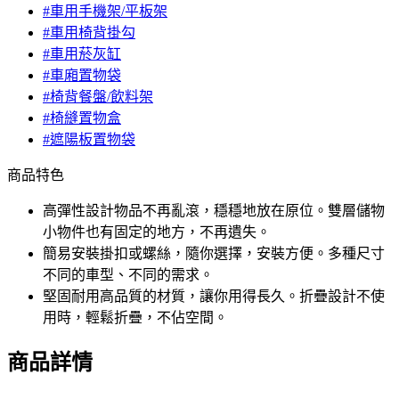
#車用手機架/平板架
#車用椅背掛勾
#車用菸灰缸
#車廂置物袋
#椅背餐盤/飲料架
#椅縫置物盒
#遮陽板置物袋
商品特色
高彈性設計物品不再亂滾，穩穩地放在原位。雙層儲物
小物件也有固定的地方，不再遺失。
簡易安裝掛扣或螺絲，隨你選擇，安裝方便。多種尺寸
不同的車型、不同的需求。
堅固耐用高品質的材質，讓你用得長久。折疊設計不使
用時，輕鬆折疊，不佔空間。
商品詳情