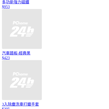
多功能強力磁鐵
$953
汽車踏板-經典黑
$423
3入除塵洗車打蠟手套
$305