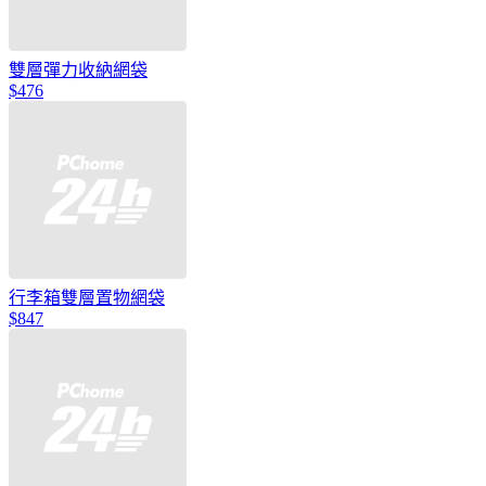
雙層彈力收納網袋
$476
行李箱雙層置物網袋
$847