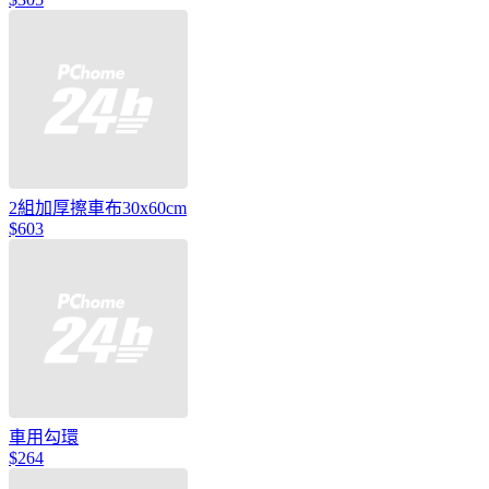
2組加厚擦車布30x60cm
$603
車用勾環
$264