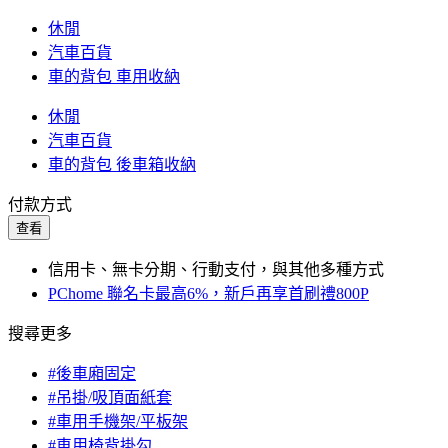
休閒
汽車百貨
車的背包 車用收納
休閒
汽車百貨
車的背包 後車箱收納
付款方式
查看
信用卡、無卡分期、行動支付，與其他多種方式
PChome 聯名卡最高6%，新戶再享首刷禮800P
搜尋更多
#後車廂固定
#吊掛/吸頂面紙套
#車用手機架/平板架
#車用椅背掛勾