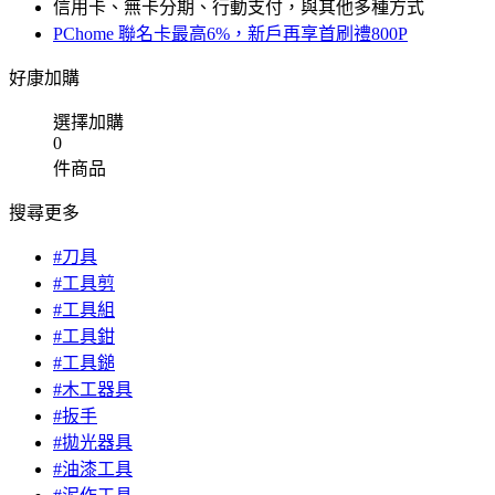
信用卡、無卡分期、行動支付，與其他多種方式
PChome 聯名卡最高6%，新戶再享首刷禮800P
好康加購
選擇加購
0
件商品
搜尋更多
#刀具
#工具剪
#工具組
#工具鉗
#工具鎚
#木工器具
#扳手
#拋光器具
#油漆工具