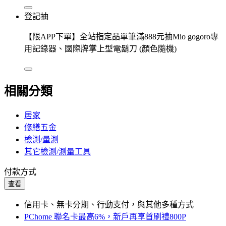
登記抽
【限APP下單】全站指定品單筆滿888元抽Mio gogoro專
用記錄器、國際牌掌上型電鬍刀 (顏色隨機)
相關分類
居家
修繕五金
檢測/量測
其它檢測/測量工具
付款方式
查看
信用卡、無卡分期、行動支付，與其他多種方式
PChome 聯名卡最高6%，新戶再享首刷禮800P