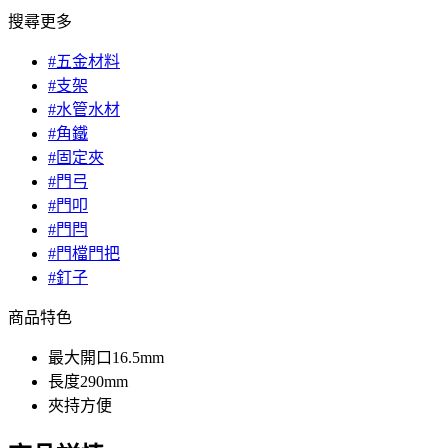
搜尋更多
#五金材料
#支架
#水管水材
#角鐵
#固定夾
#門弓
#門叩
#門閂
#門檔門把
#釘子
商品特色
最大開口16.5mm
長度290mm
夾持方便