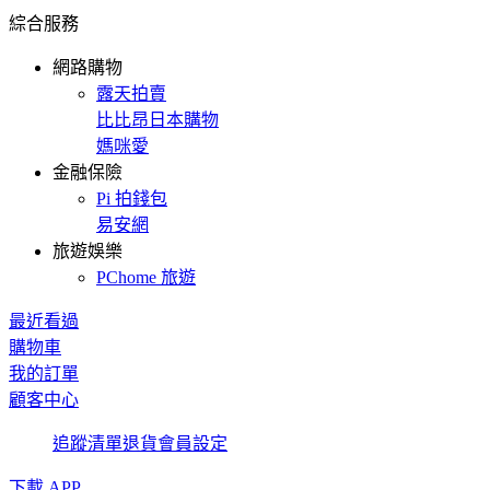
綜合服務
網路購物
露天拍賣
比比昂日本購物
媽咪愛
金融保險
Pi 拍錢包
易安網
旅遊娛樂
PChome 旅遊
最近看過
購物車
我的訂單
顧客中心
追蹤清單
退貨
會員設定
下載 APP