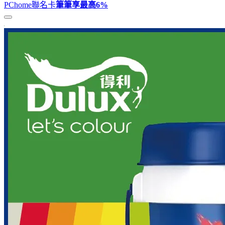
PChome聯名卡
筆筆享最高
6%