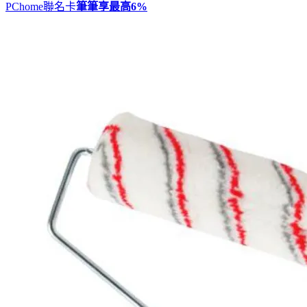
PChome聯名卡
筆筆享最高
6%