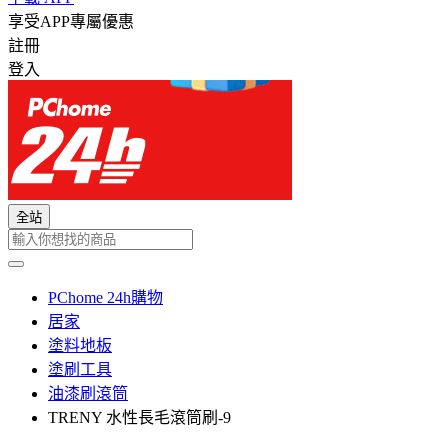
享受APP專屬優惠
註冊
登入
全站
PChome 24h購物
居家
塗料地板
塗刷工具
油漆刷滾筒
TRENY 水性長毛滾筒刷-9