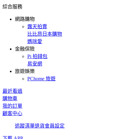
綜合服務
網路購物
露天拍賣
比比昂日本購物
媽咪愛
金融保險
Pi 拍錢包
易安網
旅遊娛樂
PChome 旅遊
最近看過
購物車
我的訂單
顧客中心
追蹤清單
退貨
會員設定
下載 APP