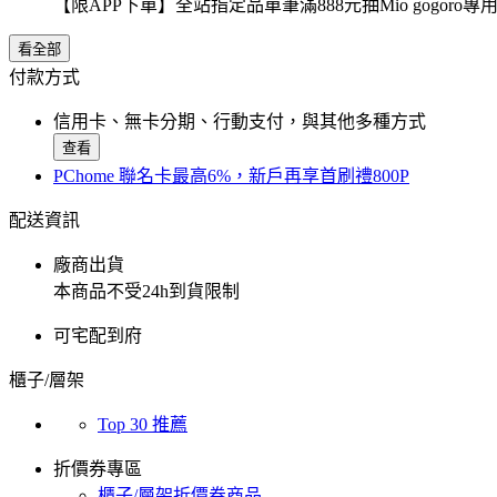
【限APP下單】全站指定品單筆滿888元抽Mio gogor
看全部
付款方式
信用卡、無卡分期、行動支付，與其他多種方式
查看
PChome 聯名卡最高6%，新戶再享首刷禮800P
配送資訊
廠商出貨
本商品不受24h到貨限制
可宅配到府
櫃子/層架
Top 30 推薦
折價券專區
櫃子/層架折價券商品