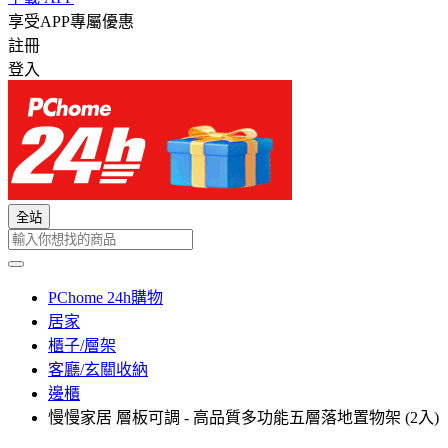
享受APP專屬優惠
註冊
登入
全站
PChome 24h購物
居家
櫃子/層架
客廳/玄關收納
邊櫃
慢慢家居 層板可調 - 高品質多功能五層落地置物架 (2入)