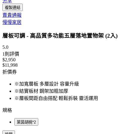
分享
複製連結
賣貴通報
慢慢家居
層板可調 - 高品質多功能五層落地置物架 (2入)
5.0
1
則評價
$2,950
$11,998
折價券
※加寬層板 多層設計 容量升級
※結實板材 鋼架加粗加厚
※層板間距自由搭配 輕鬆拆裝 靈活運用
規格
萊茵胡桃*2