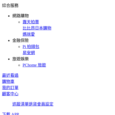
綜合服務
網路購物
露天拍賣
比比昂日本購物
媽咪愛
金融保險
Pi 拍錢包
易安網
旅遊娛樂
PChome 旅遊
最近看過
購物車
我的訂單
顧客中心
追蹤清單
退貨
會員設定
下載 APP