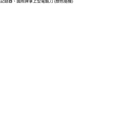
o專用記錄器、國際牌掌上型電鬍刀 (顏色隨機)