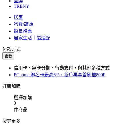
品牌
TRENY
居家
狗食/罐頭
館長推薦
居家生活｜超速配
付款方式
查看
信用卡、無卡分期、行動支付，與其他多種方式
PChome 聯名卡最高6%，新戶再享首刷禮800P
好康加購
選擇加購
0
件商品
搜尋更多