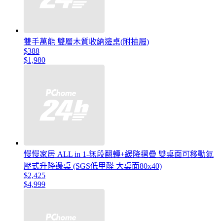
雙手萬能 雙層木質收納邊桌(附抽屜)
$388
$1,980
慢慢家居 ALL in 1-無段翻轉+緩降摺疊 雙桌面可移動氣
壓式升降邊桌 (SGS低甲醛 大桌面80x40)
$2,425
$4,999