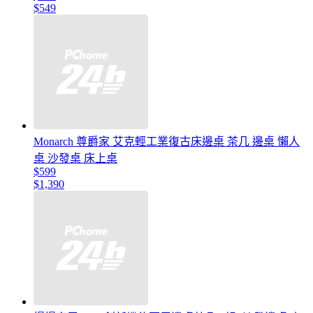
$549
Monarch 尊爵家 艾克輕工業復古床邊桌 茶几 邊桌 懶人
桌 沙發桌 床上桌
$599
$1,390