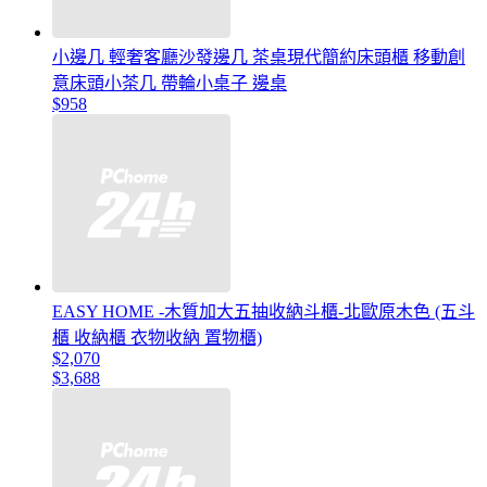
小邊几 輕奢客廳沙發邊几 茶桌現代簡約床頭櫃 移動創
意床頭小茶几 帶輪小桌子 邊桌
$958
EASY HOME -木質加大五抽收納斗櫃-北歐原木色 (五斗
櫃 收納櫃 衣物收納 置物櫃)
$2,070
$3,688