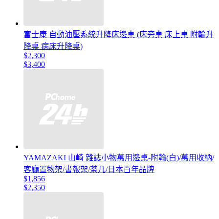
富士康 自動油壓系統升降床邊桌 (床旁桌 床上桌 附輪升
降桌 病床升降桌)
$2,300
$3,400
YAMAZAKI 山崎 雜誌小物萬用邊桌-附輪(白)/萬用收納/
客廳置物架/書報架/茶几/日本百年品牌
$1,856
$2,350