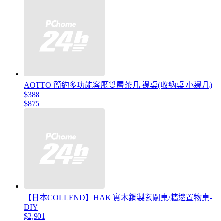
AOTTO 簡約多功能客廳雙層茶几 邊桌(收納桌 小邊几)
$388
$875
【日本COLLEND】HAK 實木鋼製玄關桌/牆邊置物桌-
DIY
$2,901