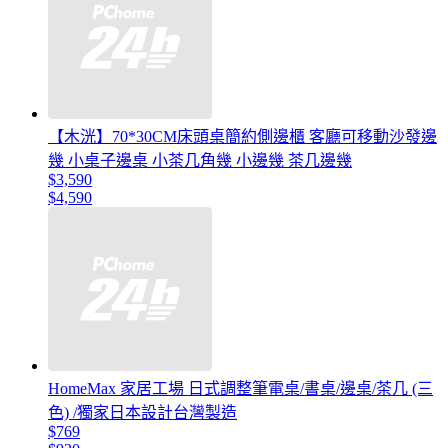
【木洸】70*30CM床頭桌簡約側邊櫃 客廳可移動沙發邊
幾 小桌子邊桌 小茶几角幾 小邊幾 茶几邊幾
$3,590
$4,590
HomeMax 家居工場 日式調整筆電桌/書桌/邊桌/茶几 (三
色) /獨家日本設計台灣製造
$769