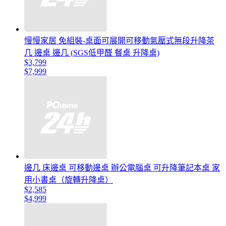
慢慢家居 免組裝-桌面可展開可移動氣壓式無段升降茶
几 邊桌 邊几 (SGS低甲醛 餐桌 升降桌)
$3,799
$7,999
邊几 床邊桌 可移動邊桌 辦公電腦桌 可升降筆記本桌 家
用小書桌（旋轉升降桌）
$2,585
$4,999