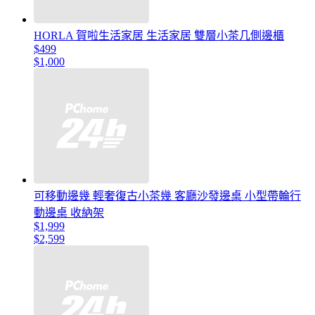
HORLA 賀啦生活家居 生活家居 雙層小茶几側邊櫃
$499
$1,000
可移動邊幾 輕奢復古小茶幾 客廳沙發邊桌 小型帶輪行
動邊桌 收納架
$1,999
$2,599