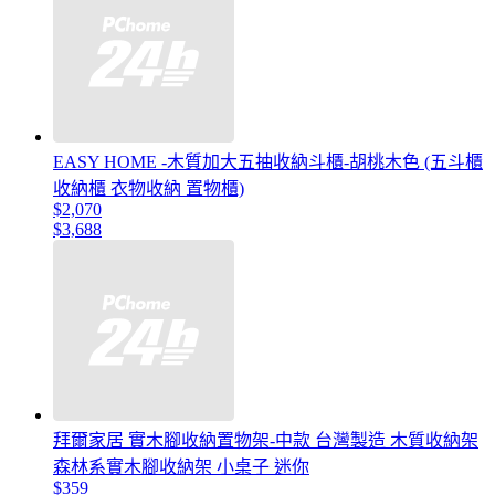
EASY HOME -木質加大五抽收納斗櫃-胡桃木色 (五斗櫃
收納櫃 衣物收納 置物櫃)
$2,070
$3,688
拜爾家居 實木腳收納置物架-中款 台灣製造 木質收納架
森林系實木腳收納架 小桌子 迷你
$359