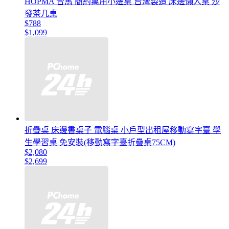
HOPMA 合馬 簡約萬用小邊桌 台灣製造 床邊懶人桌 沙
發茶几桌
$788
$1,099
折疊桌 床邊書桌子 電腦桌 小戶型出租屋移動寫字臺 學
生學習桌 免安裝(移動寫字臺折疊桌75CM)
$2,080
$2,699