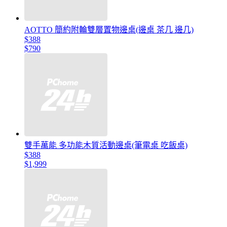
AOTTO 簡約附輪雙層置物邊桌(邊桌 茶几 邊几)
$388
$790
雙手萬能 多功能木質活動邊桌(筆電桌 吃飯桌)
$388
$1,999