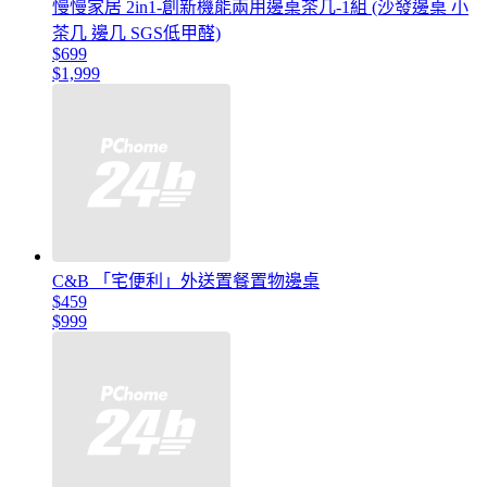
慢慢家居 2in1-創新機能兩用邊桌茶几-1組 (沙發邊桌 小
茶几 邊几 SGS低甲醛)
$699
$1,999
C&B 「宅便利」外送置餐置物邊桌
$459
$999