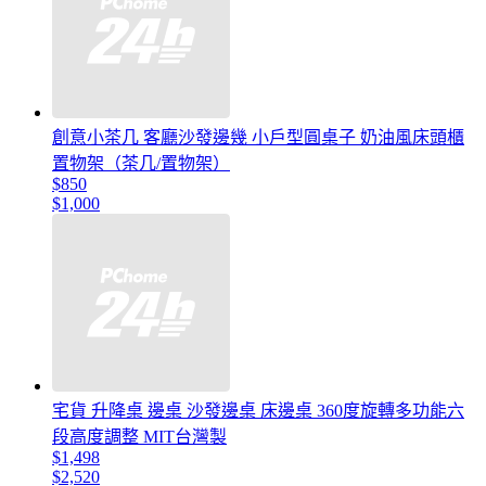
創意小茶几 客廳沙發邊幾 小戶型圓桌子 奶油風床頭櫃
置物架（茶几/置物架）
$850
$1,000
宅貨 升降桌 邊桌 沙發邊桌 床邊桌 360度旋轉多功能六
段高度調整 MIT台灣製
$1,498
$2,520