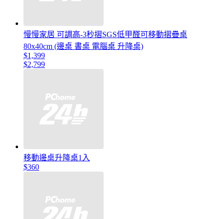
慢慢家居 可調高-3秒摺SGS低甲醛可移動摺疊桌
80x40cm (邊桌 書桌 電腦桌 升降桌)
$1,399
$2,799
移動邊桌升降桌1入
$360