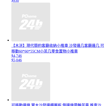
$930
【木洸】現代簡約客廳收納小推車 沙發邊几客廳邊几 可
移動60*60*55CM小茶几零食置物小推車
$4,746
$5,046
可移動邊幾 實木沙發邊櫃巖板 側邊幾帶輪茶臺 推車沙