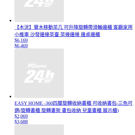
【木洸】實木移動茶几 可升降旋轉帶滑輪邊櫃 客廳家用
小推車 沙發邊幾茶臺 茶幾邊幾 邊桌邊櫃
$6,169
$6,469
EASY HOME -360四層旋轉收納書櫃 可收納書包-三色可
選(旋轉書櫃 旋轉書架 書包收納 兒童書櫃 展示櫃)
$2,069
$3,688