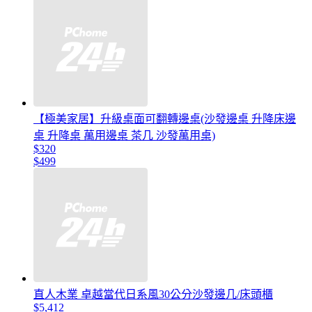
【極美家居】升級桌面可翻轉邊桌(沙發邊桌 升降床邊
桌 升降桌 萬用邊桌 茶几 沙發萬用桌)
$320
$499
直人木業 卓越當代日系風30公分沙發邊几/床頭櫃
$5,412