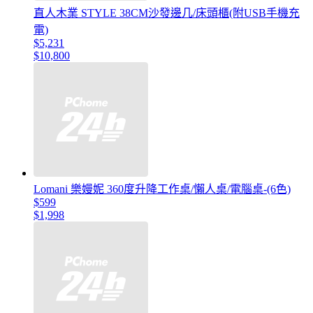
直人木業 STYLE 38CM沙發邊几/床頭櫃(附USB手機充
電)
$5,231
$10,800
Lomani 樂嫚妮 360度升降工作桌/懶人桌/電腦桌-(6色)
$599
$1,998