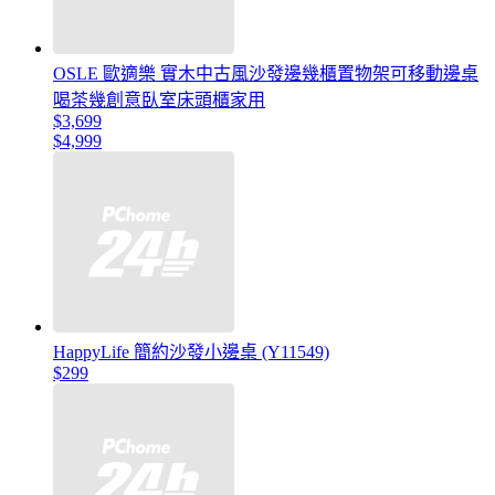
OSLE 歐適樂 實木中古風沙發邊幾櫃置物架可移動邊桌
喝茶幾創意臥室床頭櫃家用
$3,699
$4,999
HappyLife 簡約沙發小邊桌 (Y11549)
$299