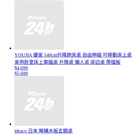
YOUJIA 優家 140cm升降跨床桌 自由伸縮 可移動床上桌
家用卧室床上電腦桌 升降桌 懶人桌 床边桌 帶擋板
$4,699
$5,699
ideaco 日本 解構木板玄關桌