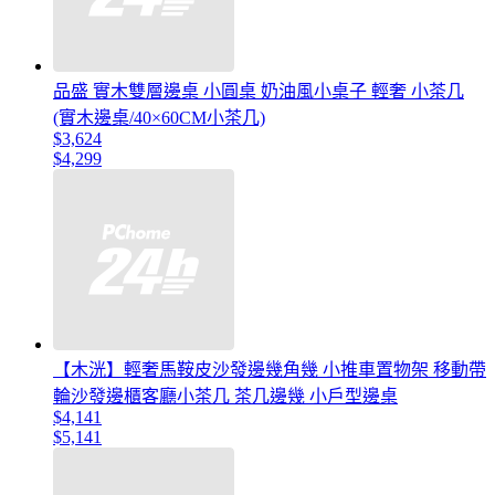
品盛 實木雙層邊桌 小圓桌 奶油風小桌子 輕奢 小茶几
(實木邊桌/40×60CM小茶几)
$3,624
$4,299
【木洸】輕奢馬鞍皮沙發邊幾角幾 小推車置物架 移動帶
輪沙發邊櫃客廳小茶几 茶几邊幾 小戶型邊桌
$4,141
$5,141