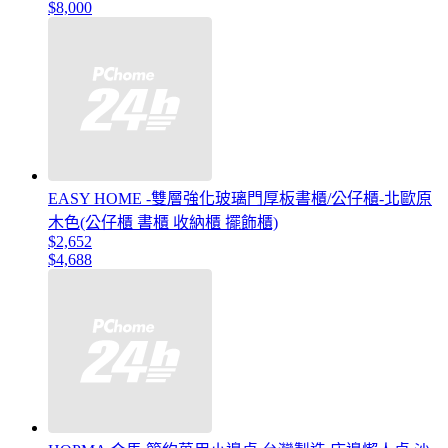
$8,000
EASY HOME -雙層強化玻璃門厚板書櫃/公仔櫃-北歐原
木色(公仔櫃 書櫃 收納櫃 擺飾櫃)
$2,652
$4,688