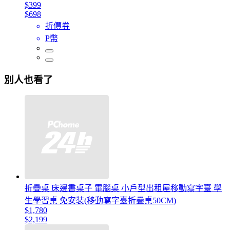
$399
$698
折價券
P幣
別人也看了
折疊桌 床邊書桌子 電腦桌 小戶型出租屋移動寫字臺 學
生學習桌 免安裝(移動寫字臺折疊桌50CM)
$1,780
$2,199