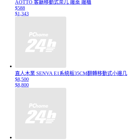
AOTTO 客廳移動式茶几 邊桌 邊櫃
$588
$1,343
直人木業 SENVA E1系統板35CM翻轉移動式小邊几
$8,500
$8,800