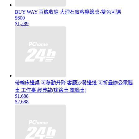
BUY WAY 百崴收納 大理石紋客廳邊桌-雙色可選
$600
$1,289
帶輪床邊桌 可移動升降 客廳沙發邊幾 可折疊辦公電腦
桌 工作臺 經典款(床邊桌 電腦桌)
$1,688
$2,688