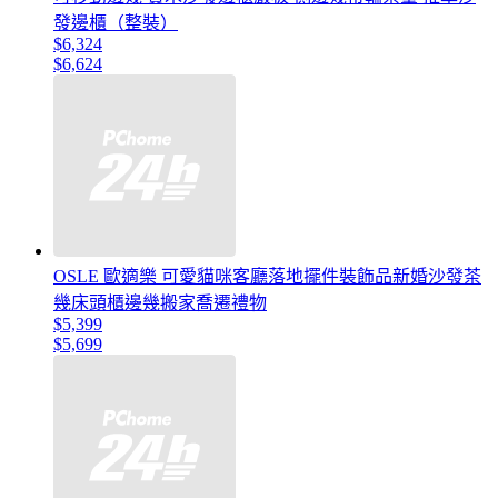
發邊櫃（整裝）
$6,324
$6,624
OSLE 歐適樂 可愛貓咪客廳落地擺件裝飾品新婚沙發茶
幾床頭櫃邊幾搬家喬遷禮物
$5,399
$5,699