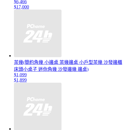
$6,466
$17,000
茶幾(簡約角幾 小邊桌 茶幾邊桌 小戶型茶幾 沙發邊櫃
床頭小桌子 迷你角幾 沙發邊幾 邊桌)
$1,099
$1,899