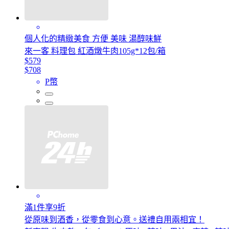
個人化的精緻美食 方便 美味 湯醇味鮮
來一客 料理包 紅酒燉牛肉105g*12包/箱
$579
$708
P幣
滿1件享9折
從原味到酒香，從零食到心意。送禮自用兩相宜！