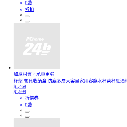
P幣
折扣
加厚材質，承重更強
杯架 餐具收納盒 防塵多層大容量家用客廳水杯茶杯紅酒
$1,469
$1,999
折價券
P幣