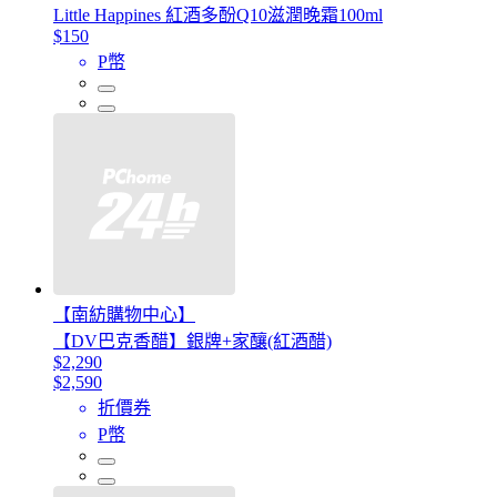
Little Happines 紅酒多酚Q10滋潤晚霜100ml
$150
P幣
【南紡購物中心】
【DV巴克香醋】銀牌+家釀(紅酒醋)
$2,290
$2,590
折價券
P幣