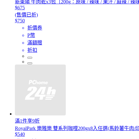
新東陽 牛肉乾x3包〔200g：原味 / 辣味 / 果汁 / 麻辣 / 
$675
(售價已折)
$750
折價券
P幣
滿額贈
折扣
滿1件享9折
RoyalPark 樂雅樂 雙系列咖哩200gx8入任選(馬鈴薯
$540