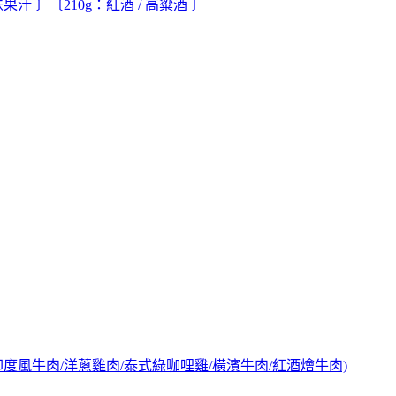
辣味果汁 〕〔210g：紅酒 / 高粱酒 〕
牛肉/印度風牛肉/洋蔥雞肉/泰式綠咖哩雞/橫濱牛肉/紅酒燴牛肉)