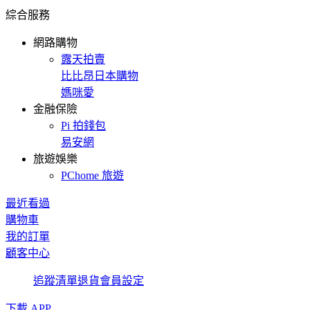
綜合服務
網路購物
露天拍賣
比比昂日本購物
媽咪愛
金融保險
Pi 拍錢包
易安網
旅遊娛樂
PChome 旅遊
最近看過
購物車
我的訂單
顧客中心
追蹤清單
退貨
會員設定
下載 APP