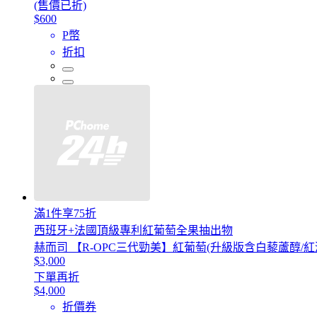
(售價已折)
$600
P幣
折扣
滿1件享75折
西班牙+法國頂級專利紅葡萄全果抽出物
赫而司 【R-OPC三代勁美】紅葡萄(升級版含白藜蘆醇/紅
$3,000
下單再折
$4,000
折價券