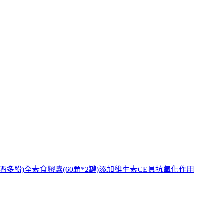
酒多酚)全素食膠囊(60顆*2罐)添加維生素CE具抗氧化作用