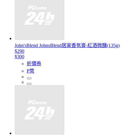
John'sBlend JohnsBlend居家香氛膏-紅酒微醺(135g)
$290
$300
折價券
P幣