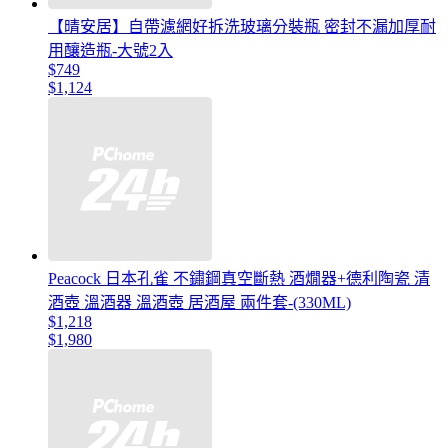
【晴安居】自帶濾網好拆洗玻璃分裝瓶 密封不漏加厚耐
用釀造瓶-大號2入
$749
$1,124
Peacock 日本孔雀 不鏽鋼真空斷熱 酒燗器+德利陶瓷 清
酒壺 溫酒器 溫酒壺 居酒屋 兩件套-(330ML)
$1,218
$1,980