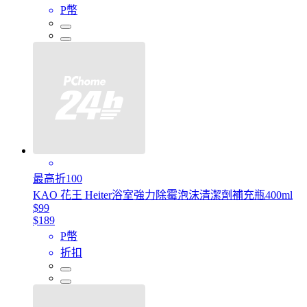
P幣
最高折100
KAO 花王 Heiter浴室強力除霉泡沫清潔劑補充瓶400ml
$99
$189
P幣
折扣