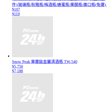
件)/玻璃瓶/秋雅瓶/梅酒瓶/蜂蜜瓶/果醋瓶/廣口瓶(免運)
$107
$119
Snow Peak 單層鈦金屬清酒瓶 TW-540
$5,750
$7,188