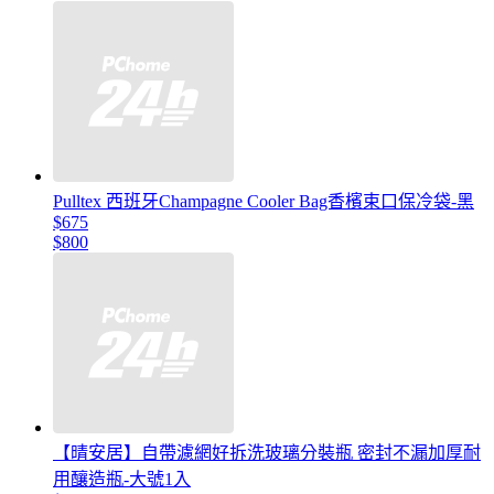
Pulltex 西班牙Champagne Cooler Bag香檳束口保冷袋-黑
$675
$800
【晴安居】自帶濾網好拆洗玻璃分裝瓶 密封不漏加厚耐
用釀造瓶-大號1入