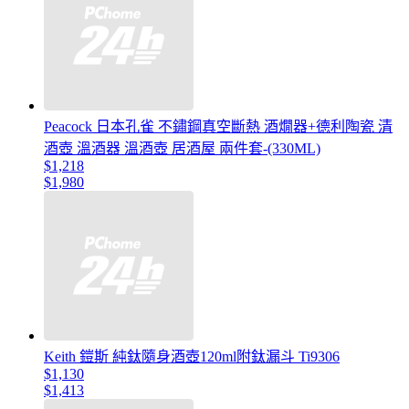
Peacock 日本孔雀 不鏽鋼真空斷熱 酒燗器+德利陶瓷 清
酒壺 溫酒器 溫酒壺 居酒屋 兩件套-(330ML)
$1,218
$1,980
Keith 鎧斯 純鈦隨身酒壺120ml附鈦漏斗 Ti9306
$1,130
$1,413