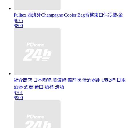
Pulltex 西班牙Champagne Cooler Bag香檳束口保冷袋-金
$675
$800
福介商店 日本陶瓷 美濃燒 備前吹 清酒器組 1壺2杯 日本
酒器 酒壺 豬口 酒杯 清酒
$761
$900