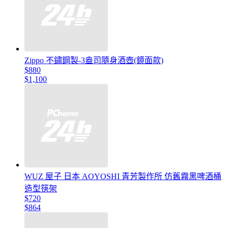
Zippo 不鏽鋼製-3盎司隨身酒壺(鏡面款)
$880
$1,100
WUZ 屋子 日本 AOYOSHI 青芳製作所 仿舊霧黑啤酒桶
造型筷架
$720
$864