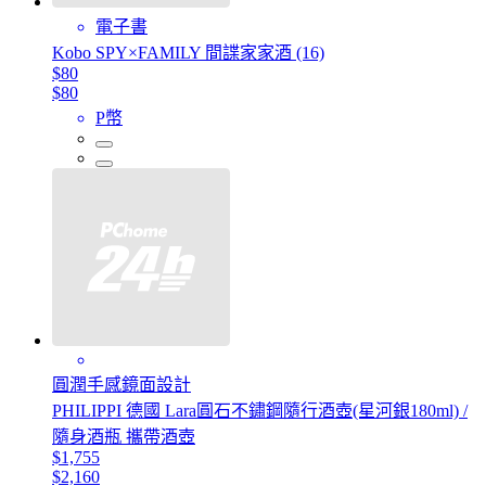
電子書
Kobo SPY×FAMILY 間諜家家酒 (16)
$80
$80
P幣
圓潤手感鏡面設計
PHILIPPI 德國 Lara圓石不鏽鋼隨行酒壺(星河銀180ml) /
隨身酒瓶 攜帶酒壺
$1,755
$2,160