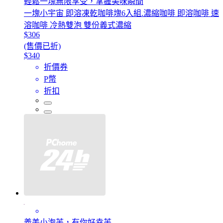
輕鬆一塊無限享受，掌握美味瞬間
一塊小宇宙 即溶凍乾咖啡塊6入組.濃縮咖啡 即溶咖啡 速
溶咖啡 冷熱雙泡 雙份義式濃縮
$306
(售價已折)
$340
折價券
P幣
折扣
義美小泡芙，有你好幸芙