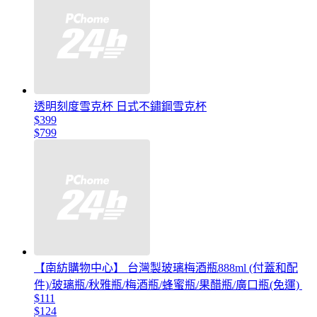
透明刻度雪克杯 日式不鏽鋼雪克杯
$399
$799
【南紡購物中心】 台灣製玻璃梅酒瓶888ml (付蓋和配
件)/玻璃瓶/秋雅瓶/梅酒瓶/蜂蜜瓶/果醋瓶/廣口瓶(免運)
$111
$124