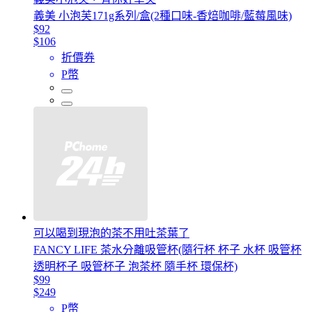
義美 小泡芙171g系列/盒(2種口味-香焙咖啡/藍莓風味)
$92
$106
折價券
P幣
可以喝到現泡的茶不用吐茶葉了
FANCY LIFE 茶水分離吸管杯(隨行杯 杯子 水杯 吸管杯
透明杯子 吸管杯子 泡茶杯 隨手杯 環保杯)
$99
$249
P幣