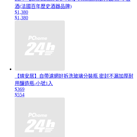
酒(法國百年歷史酒器品牌)
$1,380
$1,380
【晴安居】自帶濾網好拆洗玻璃分裝瓶 密封不漏加厚耐
用釀造瓶-小號1入
$369
$554