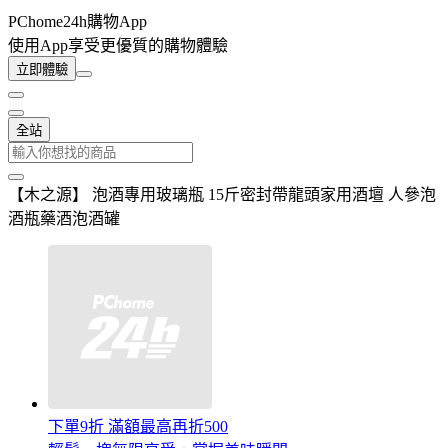
PChome24h購物App
使用App享受更優質的購物體驗
立即體驗
全站
【木之源】 泡酒專用玻璃瓶 15斤密封帶龍頭家用酒壇 人參泡
酒瓶藥酒泡酒罐
下單9折 滿額最高再折500