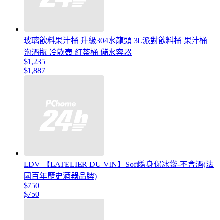
玻璃飲料果汁桶 升級304水龍頭 3L派對飲料桶 果汁桶
泡酒瓶 冷飲壺 紅茶桶 儲水容器
$1,235
$1,887
LDV 【LATELIER DU VIN】Soft隨身保冰袋-不含酒(法
國百年歷史酒器品牌)
$750
$750