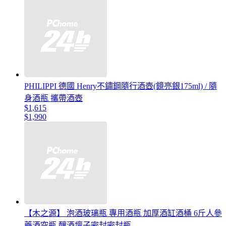
PHILIPPI 德國 Henry不鏽鋼隨行酒壺(鏡亮銀175ml) / 隨
身酒瓶 攜帶酒壺
$1,615
$1,990
【木之源】 泡酒玻璃瓶 專用酒瓶 加厚酒缸酒桶 6斤人參
藥酒空瓶 釀酒壇子密封密封瓶