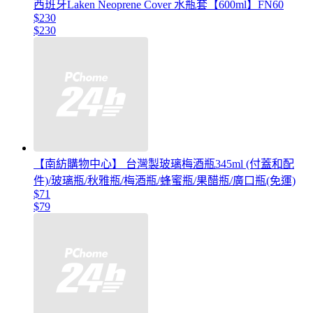
西班牙Laken Neoprene Cover 水瓶套【600ml】FN60
$230
$230
【南紡購物中心】 台灣製玻璃梅酒瓶345ml (付蓋和配
件)/玻璃瓶/秋雅瓶/梅酒瓶/蜂蜜瓶/果醋瓶/廣口瓶(免運)
$71
$79