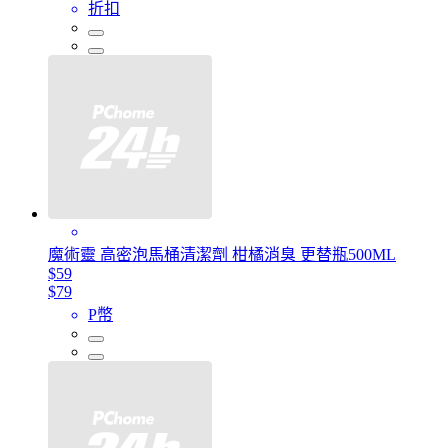
折扣
魔術靈 高密泡馬桶清潔劑 柑橘消臭 更替瓶500ML
$59
$79
P幣