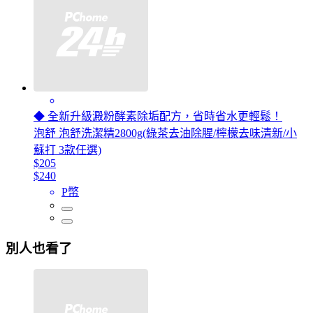
◆ 全新升級澱粉酵素除垢配方，省時省水更輕鬆！
泡舒 泡舒洗潔精2800g(綠茶去油除腥/檸檬去味清新/小
蘇打 3款任選)
$205
$240
P幣
別人也看了