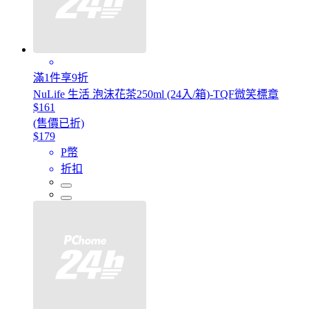
滿1件享9折
NuLife 生活 泡沫花茶250ml (24入/箱)-TQF微笑標章
$161
(售價已折)
$179
P幣
折扣