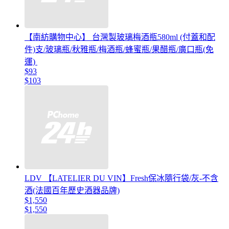
【南紡購物中心】 台灣製玻璃梅酒瓶580ml (付蓋和配
件)支/玻璃瓶/秋雅瓶/梅酒瓶/蜂蜜瓶/果醋瓶/廣口瓶(免
運)
$93
$103
LDV 【LATELIER DU VIN】Fresh保冰隨行袋/灰-不含
酒(法國百年歷史酒器品牌)
$1,550
$1,550