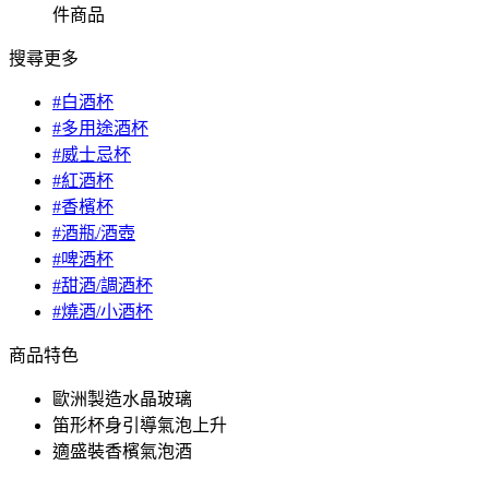
件商品
搜尋更多
#白酒杯
#多用途酒杯
#威士忌杯
#紅酒杯
#香檳杯
#酒瓶/酒壺
#啤酒杯
#甜酒/調酒杯
#燒酒/小酒杯
商品特色
歐洲製造水晶玻璃
笛形杯身引導氣泡上升
適盛裝香檳氣泡酒