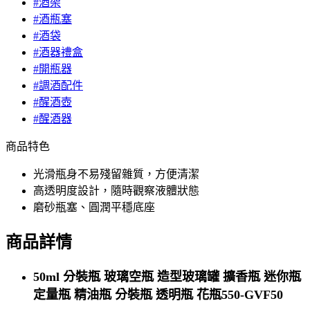
#酒架
#酒瓶塞
#酒袋
#酒器禮盒
#開瓶器
#調酒配件
#醒酒壺
#醒酒器
商品特色
光滑瓶身不易殘留雜質，方便清潔
高透明度設計，隨時觀察液體狀態
磨砂瓶塞、圓潤平穩底座
商品詳情
50ml 分裝瓶 玻璃空瓶 造型玻璃罐 擴香瓶 迷你瓶
定量瓶 精油瓶 分裝瓶 透明瓶 花瓶550-GVF50