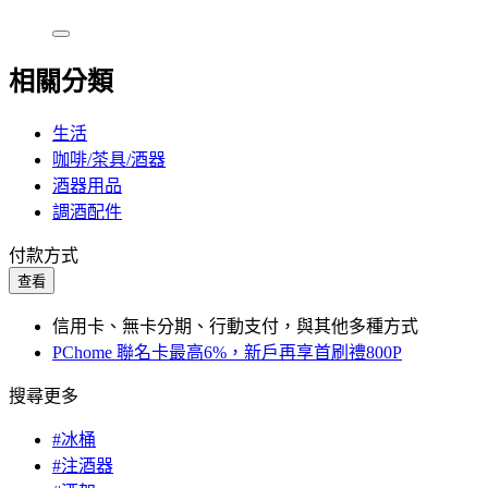
相關分類
生活
咖啡/茶具/酒器
酒器用品
調酒配件
付款方式
查看
信用卡、無卡分期、行動支付，與其他多種方式
PChome 聯名卡最高6%，新戶再享首刷禮800P
搜尋更多
#冰桶
#注酒器