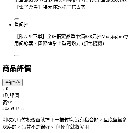
單筆滿$350 登記送特大杯冰梔子花青茶單筆滿350元送
【電子票券】特大杯冰梔子花青茶
登記抽
【限APP下單】全站指定品單筆滿888元抽Mio gogoro專
用記錄器、國際牌掌上型電鬍刀 (顏色隨機)
商品評價
全部評價
2.0
1則評價
黃**
2025/01/18
剛收到時竹板後面就掉下一根竹塊 沒有黏合好，且底盤蠻多
灰塵的，品質不是很好。 但便宜就將就用