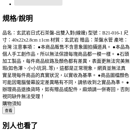
規格/說明
品名：玄武岩日式石茶盤-出雙入對(線邊) 型號：B21-016-1 尺
寸：40x22x2.8cm ±1cm 材質：玄武岩 贈品：茶盤水管 產地：
台灣 注意事項： ●本商品販售不含意象圖拍攝道具。 ●本品為
個人手工創作品，所以無法保證每塊商品都一模一樣。 ●石頭
加工製品，每件商品紋路及顏色都有差異，表面更無法完美無
瑕(如色澤、小小坑洞..等)，這都是正常現象，網頁並無法真
實呈現每件商品的真實狀況，以實收為基準。 ●商品圖檔顏色
可能因電腦螢幕設定差異略有不同，請依收到之實品為準。 ●
辦理商品退換貨時，如有贈品或配件，麻煩請一併寄回，否則
視同缺件無法受理！
購物須知
查看
別人也看了