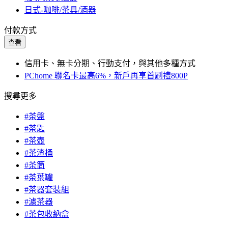
日式-咖啡/茶具/酒器
付款方式
查看
信用卡、無卡分期、行動支付，與其他多種方式
PChome 聯名卡最高6%，新戶再享首刷禮800P
搜尋更多
#茶盤
#茶匙
#茶壺
#茶渣桶
#茶筒
#茶葉罐
#茶器套裝組
#濾茶器
#茶包收納盒