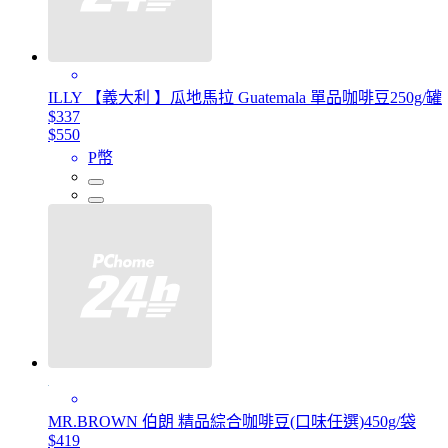
ILLY 【義大利 】瓜地馬拉 Guatemala 單品咖啡豆250g/罐
$337
$550
P幣
MR.BROWN 伯朗 精品綜合咖啡豆(口味任選)450g/袋
$419