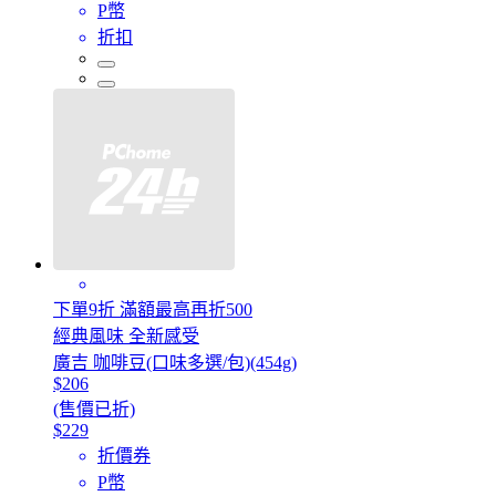
P幣
折扣
下單9折 滿額最高再折500
經典風味 全新感受
廣吉 咖啡豆(口味多選/包)(454g)
$206
(售價已折)
$229
折價券
P幣