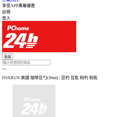
享受APP專屬優惠
註冊
登入
全站
FOXRUN 美國 咖啡豆勺(30ml) / 豆杓 豆匙 粉杓 粉匙