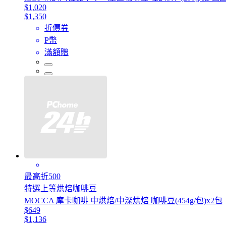
$1,020
$1,350
折價券
P幣
滿額贈
最高折500
特選上等烘焙咖啡豆
MOCCA 摩卡咖啡 中烘焙/中深烘焙 咖啡豆(454g/包)x2包
$649
$1,136