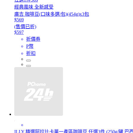
經典風味 全新感受
廣吉 咖啡豆(口味多選/包)(454g)x3包
$569
(售價已折)
$597
折價券
P幣
折扣
ILLY 精選阿拉比卡單一產區咖啡豆 任選3件 (250g/罐 