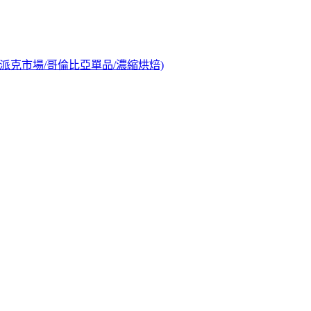
烘焙/派克市場/哥倫比亞單品/濃縮烘焙)