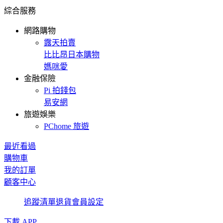
綜合服務
網路購物
露天拍賣
比比昂日本購物
媽咪愛
金融保險
Pi 拍錢包
易安網
旅遊娛樂
PChome 旅遊
最近看過
購物車
我的訂單
顧客中心
追蹤清單
退貨
會員設定
下載 APP