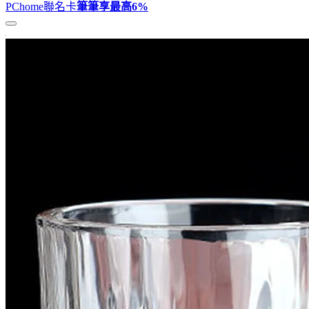
PChome聯名卡
筆筆享最高
6%