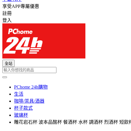
享受APP專屬優惠
註冊
登入
全站
PChome 24h購物
生活
咖啡/茶具/酒器
杯子款式
玻璃杯
雕花岩石杯 波本品酩杯 餐酒杯 水杯 調酒杯 烈酒杯 短飲杯 