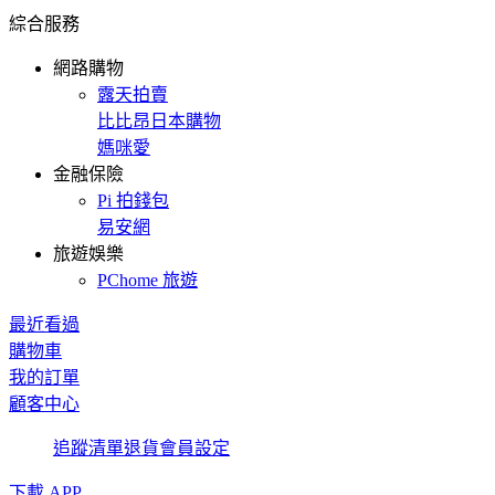
綜合服務
網路購物
露天拍賣
比比昂日本購物
媽咪愛
金融保險
Pi 拍錢包
易安網
旅遊娛樂
PChome 旅遊
最近看過
購物車
我的訂單
顧客中心
追蹤清單
退貨
會員設定
下載 APP