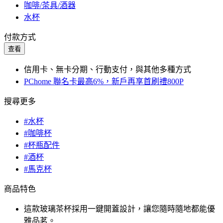
咖啡/茶具/酒器
水杯
付款方式
查看
信用卡、無卡分期、行動支付，與其他多種方式
PChome 聯名卡最高6%，新戶再享首刷禮800P
搜尋更多
#水杯
#咖啡杯
#杯瓶配件
#酒杯
#馬克杯
商品特色
這款玻璃茶杯採用一鍵開蓋設計，讓您隨時隨地都能優
雅品茗。