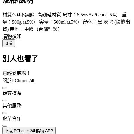
規格/說明
材質:304不鏽鋼+高硼硅材質 尺寸：6.5x6.5x20cm (±5%） 重
量：500g (±5%） 容量：500ml (±5%） 顏色：黑,灰,金(隨機出
貨) 產地：中國（台灣監製）
購物須知
查看
別人也看了
已經到底囉！
關於PChome24h
顧客權益
其他服務
企業合作
下載 PChome 24h購物 APP