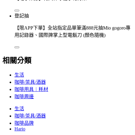
登記抽
【限APP下單】全站指定品單筆滿888元抽Mio gogoro專
用記錄器、國際牌掌上型電鬍刀 (顏色隨機)
相關分類
生活
咖啡/茶具/酒器
咖啡用具︱秏材
咖啡周邊
生活
咖啡/茶具/酒器
咖啡品牌
Hario