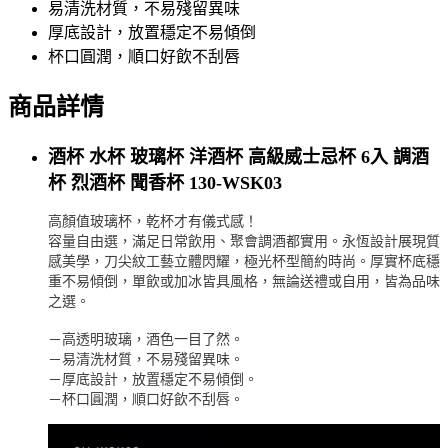
易清洗材質，不易殘留異味
厚底設計，放置穩定不易傾倒
杯口圓潤，順口好飲不刮唇
商品詳情
酒杯 水杯 玻璃杯 洋酒杯 高級威士忌杯 6入 調酒
杯 烈酒杯 聞香杯 130-WSK03
高顏值玻璃杯，乾杯才有儀式感！
容量自由選，滿足日常飲用、聚會調酒都實用。永恆設計展現質
感美學，刀尖紋工藝立體閃耀，極光杯型簡約時尚。厚實杯底穩
重不易傾倒，單飲或加冰皆具風格，無論送禮或自用，皆為品味
之選。
－高透明玻璃，酒色一目了然。
－易清洗材質，不易殘留異味。
－厚底設計，放置穩定不易傾倒。
－杯口圓潤，順口好飲不刮唇。