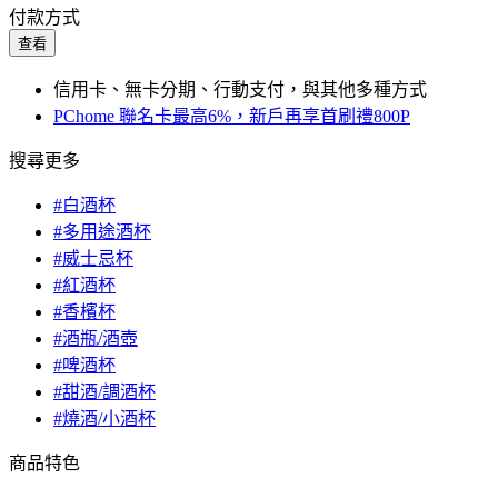
付款方式
查看
信用卡、無卡分期、行動支付，與其他多種方式
PChome 聯名卡最高6%，新戶再享首刷禮800P
搜尋更多
#白酒杯
#多用途酒杯
#威士忌杯
#紅酒杯
#香檳杯
#酒瓶/酒壺
#啤酒杯
#甜酒/調酒杯
#燒酒/小酒杯
商品特色