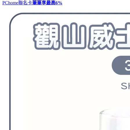
PChome聯名卡
筆筆享最高
6%