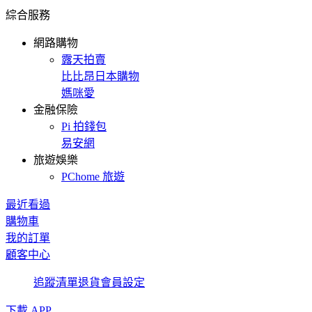
綜合服務
網路購物
露天拍賣
比比昂日本購物
媽咪愛
金融保險
Pi 拍錢包
易安網
旅遊娛樂
PChome 旅遊
最近看過
購物車
我的訂單
顧客中心
追蹤清單
退貨
會員設定
下載 APP