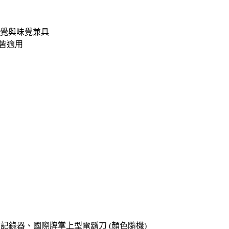
覺與味覺兼具
飲皆適用
o專用記錄器、國際牌掌上型電鬍刀 (顏色隨機)