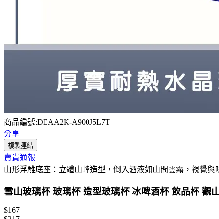
商品編號:DEAA2K-A900J5L7T
分享
複製連結
賣貴通報
山形浮雕底座：立體山峰造型，倒入酒液如山間雲霧，視覺與
雪山玻璃杯 玻璃杯 造型玻璃杯 冰啤酒杯 飲品杯 觀山杯
$167
$217