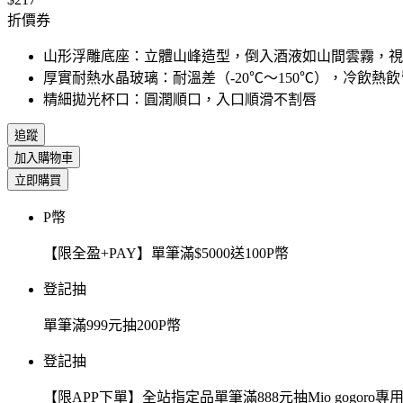
折價券
山形浮雕底座：立體山峰造型，倒入酒液如山間雲霧，視
厚實耐熱水晶玻璃：耐溫差（-20℃～150℃），冷飲熱
精細拋光杯口：圓潤順口，入口順滑不割唇
追蹤
加入購物車
立即購買
P幣
【限全盈+PAY】單筆滿$5000送100P幣
登記抽
單筆滿999元抽200P幣
登記抽
【限APP下單】全站指定品單筆滿888元抽Mio gogor