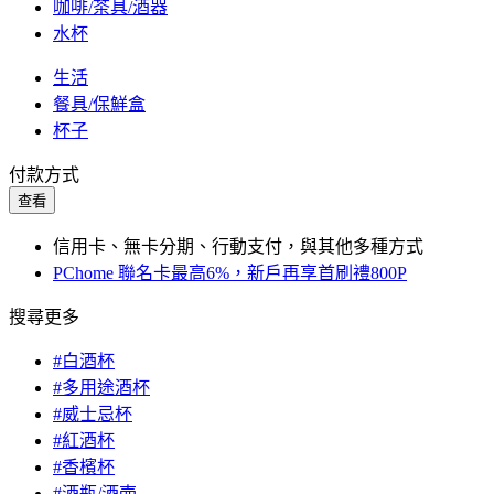
咖啡/茶具/酒器
水杯
生活
餐具/保鮮盒
杯子
付款方式
查看
信用卡、無卡分期、行動支付，與其他多種方式
PChome 聯名卡最高6%，新戶再享首刷禮800P
搜尋更多
#白酒杯
#多用途酒杯
#威士忌杯
#紅酒杯
#香檳杯
#酒瓶/酒壺