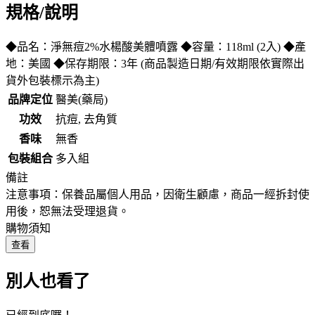
規格/說明
◆品名：淨無痘2%水楊酸美體噴露 ◆容量：118ml (2入) ◆產
地：美國 ◆保存期限：3年 (商品製造日期/有效期限依實際出
貨外包裝標示為主)
品牌定位
醫美(藥局)
功效
抗痘, 去角質
香味
無香
包裝組合
多入組
備註
注意事項：保養品屬個人用品，因衛生顧慮，商品一經拆封使
用後，恕無法受理退貨。
購物須知
查看
別人也看了