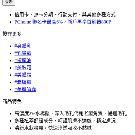
查看
信用卡、無卡分期、行動支付，與其他多種方式
PChome 聯名卡最高6%，新戶再享首刷禮800P
搜尋更多
#身體乳
#乳暈霜
#按摩油
#美胸霜
#美體霜
#潤膚霜
#美體噴霧
商品特色
高濃度2%水楊酸，深入毛孔代謝老廢角質，暢通毛孔
多種植萃舒緩成分，呵護肌膚不適感，穩定膚況
清新水狀噴霧，快速滲透吸收不黏膩