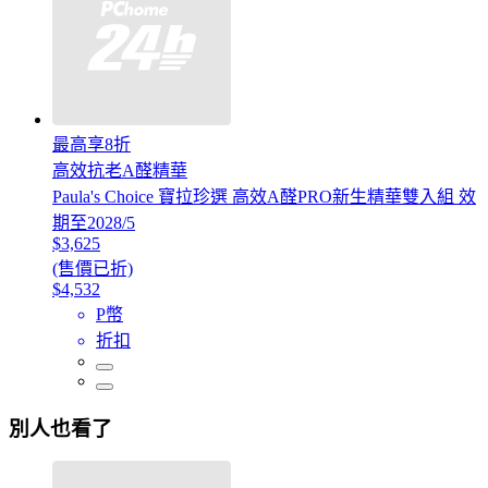
最高享8折
高效抗老A醛精華
Paula's Choice 寶拉珍選 高效A醛PRO新生精華雙入組 效
期至2028/5
$3,625
(售價已折)
$4,532
P幣
折扣
別人也看了