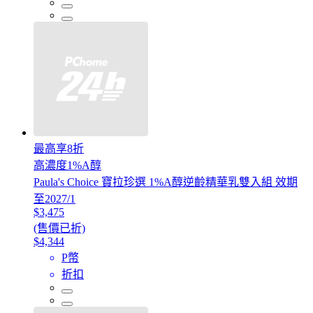
最高享8折
高濃度1%A醇
Paula's Choice 寶拉珍選 1%A醇逆齡精華乳雙入組 效期
至2027/1
$3,475
(售價已折)
$4,344
P幣
折扣