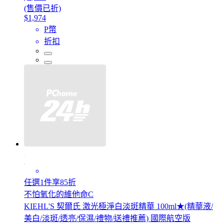
(售價已折)
$1,974
P幣
折扣
任選1件享85折
不怕氧化的維他命C
KIEHL'S 契爾氏 激光極淨白淡斑精華 100ml★(精華液/
美白/淡斑/透亮/保濕/禮物/送禮推薦) 國際航空版