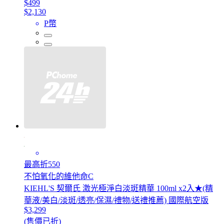
$499
$2,130
P幣
最高折550
不怕氧化的維他命C
KIEHL'S 契爾氏 激光極淨白淡斑精華 100ml x2入★(精
華液/美白/淡斑/透亮/保濕/禮物/送禮推薦) 國際航空版
$3,299
(售價已折)