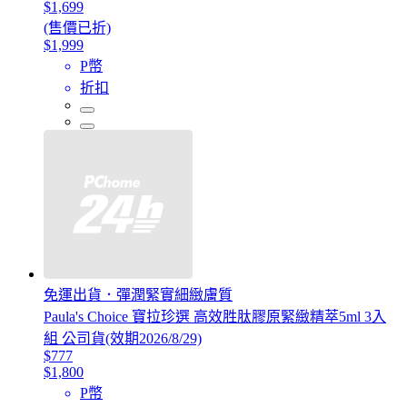
$1,699
(售價已折)
$1,999
P幣
折扣
免運出貨．彈潤緊實細緻膚質
Paula's Choice 寶拉珍選 高效胜肽膠原緊緻精萃5ml 3入
組 公司貨(效期2026/8/29)
$777
$1,800
P幣