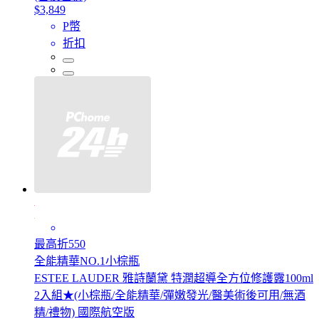
$3,849
P幣
折扣
最高折550
全能精華NO.1小棕瓶
ESTEE LAUDER 雅詩蘭黛 特潤超導全方位修護露100ml
2入組★(小棕瓶/全能精華/彈嫩發光/醫美術後可用/無酒
精/禮物) 國際航空版