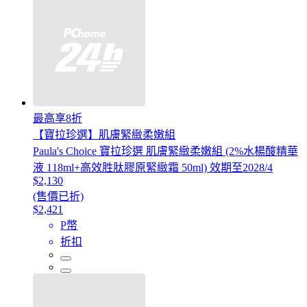
最高享8折
【寶拉珍選】肌膚緊緻柔嫩組
Paula's Choice 寶拉珍選 肌膚緊緻柔嫩組 (2%水楊酸精華
液 118ml+高效胜肽膠原緊緻霜 50ml) 效期至2028/4
$2,130
(售價已折)
$2,421
P幣
折扣