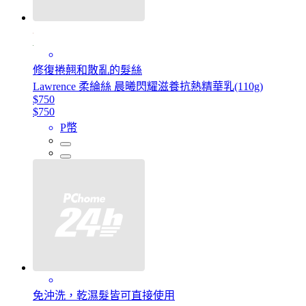
修復捲翹和散亂的髮絲
Lawrence 柔綸絲 晨曦閃耀滋養抗熱精華乳(110g)
$750
$750
P幣
免沖洗，乾濕髮皆可直接使用