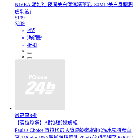
NIVEA 妮維雅 夜間美白保濕精華乳180ML(美白身體潤
膚乳液)
$199
$339
P幣
滿額贈
折扣
最高享8折
【寶拉珍選】A醇減齡嫩膚組
Paula's Choice 寶拉珍選 A醇減齡嫩膚組(2%水楊酸精華
液 118ml + 1%A醇逆齡精華乳 30ml) 效期最短至2026/12