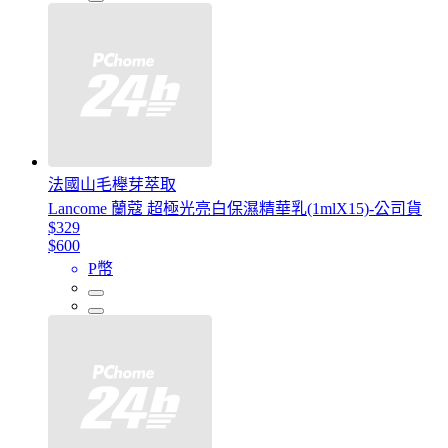
法國山毛櫸芽萃取
Lancome 蘭蔻 超極光亮白保濕精華乳(1mlX15)-公司貨
$329
$600
P幣