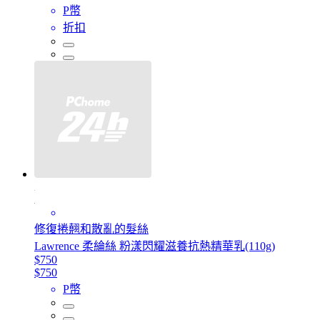
P幣
折扣
修復捲翹和散亂的髮絲
Lawrence 柔綸絲 粉漾閃耀滋養抗熱精華乳(110g)
$750
$750
P幣