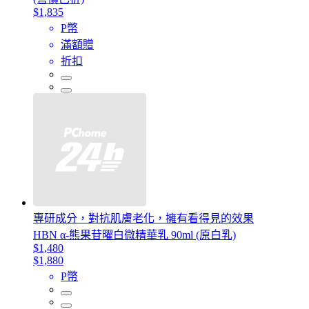
$1,835
P幣
滿額贈
折扣
專研成分，對抗肌膚老化，擁有看得見的效果
HBN α-熊果苷曜白微精華乳 90ml (原白乳)
$1,480
$1,880
P幣