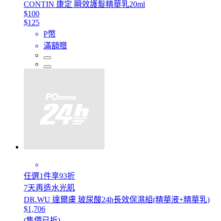
CONTIN 康定 瞬效護髮精華乳20ml
$100
$125
P幣
滿額贈
任選1件享93折
7天再造水光肌
DR.WU 達爾膚 玻尿酸24h長效保濕組(精華液+精華乳)
$1,706
(售價已折)