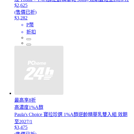
$2,625
(售價已折)
$3,282
P幣
折扣
最高享8折
高濃度1%A醇
Paula's Choice 寶拉珍選 1%A醇逆齡精華乳雙入組 效期
至2027/1
$3,475