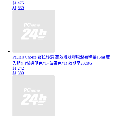
$1,475
$1,639
Paula's Choice 寶拉珍選 高效胜肽膠原潤唇精華15ml 雙
入組(自然透明色*1+莓果色*1) 效期至2028/5
$1,242
$1,380