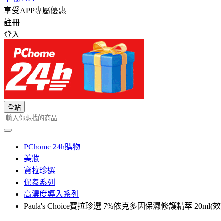
享受APP專屬優惠
註冊
登入
全站
PChome 24h購物
美妝
寶拉珍選
保養系列
高濃度導入系列
Paula's Choice寶拉珍選 7%依克多因保濕修護精萃 20ml(效期