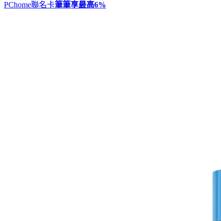
PChome聯名卡
筆筆享最高
6%