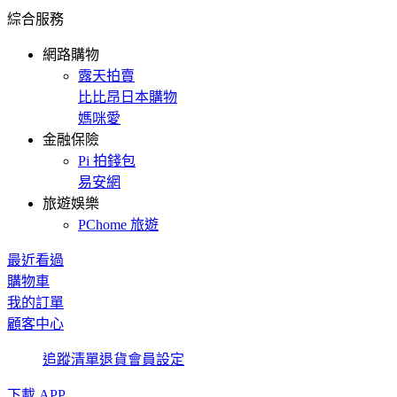
綜合服務
網路購物
露天拍賣
比比昂日本購物
媽咪愛
金融保險
Pi 拍錢包
易安網
旅遊娛樂
PChome 旅遊
最近看過
購物車
我的訂單
顧客中心
追蹤清單
退貨
會員設定
下載 APP