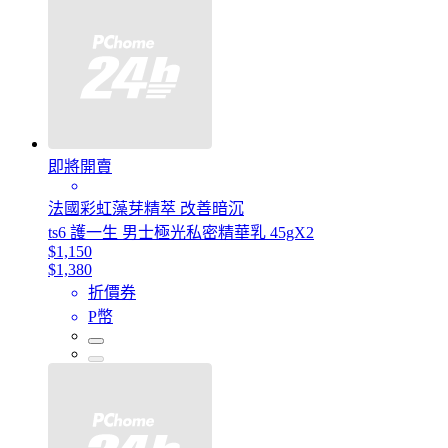
即將開賣
法國彩虹藻芽精萃 改善暗沉
ts6 護一生 男士極光私密精華乳 45gX2
$1,150
$1,380
折價券
P幣