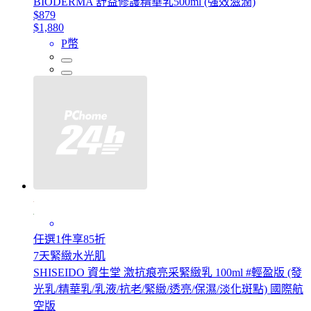
BIODERMA 舒益修護精華乳500ml (強效滋潤)
$879
$1,880
P幣
任選1件享85折
7天緊緻水光肌
SHISEIDO 資生堂 激抗痕亮采緊緻乳 100ml #輕盈版 (發
光乳/精華乳/乳液/抗老/緊緻/透亮/保濕/淡化斑點) 國際航
空版