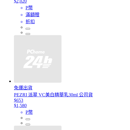
$2,020
P幣
滿額贈
折扣
免運出貨
PEZRI 派翠 VC美白精華乳30ml 公司貨
$653
$1,580
P幣