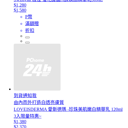
$1,280
$1,580
P幣
滿額贈
折扣
到貨通知我
由內而外打造白透亮膚質
LOVEISDERMA 愛斯德瑪 -珍珠美肌嫩白精華乳 120ml
3入限量特惠~
$1,380
$2,370