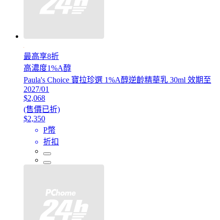
最高享8折
高濃度1%A醇
Paula's Choice 寶拉珍選 1%A醇逆齡精華乳 30ml 效期至
2027/01
$2,068
(售價已折)
$2,350
P幣
折扣