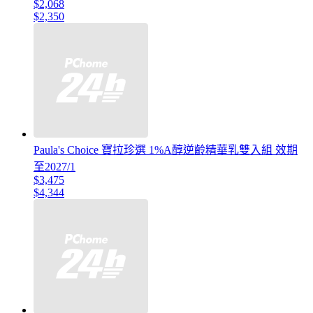
$2,068
$2,350
Paula's Choice 寶拉珍選 1%A醇逆齡精華乳雙入組 效期
至2027/1
$3,475
$4,344