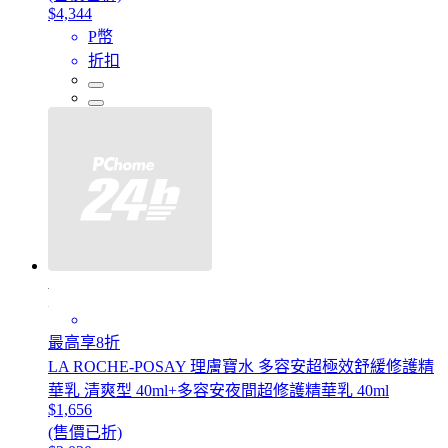
$4,344
P幣
折扣
最高享8折
LA ROCHE-POSAY 理膚寶水 多容安超極效舒緩修護精
華乳 清爽型 40ml+多容安夜間超修護精華乳 40ml
$1,656
(售價已折)