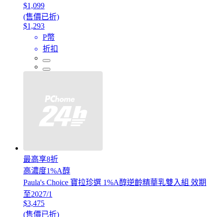
$1,099
(售價已折)
$1,293
P幣
折扣
最高享8折
高濃度1%A醇
Paula's Choice 寶拉珍選 1%A醇逆齡精華乳雙入組 效期
至2027/1
$3,475
(售價已折)