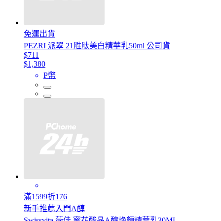
免運出貨
PEZRI 派翠 21胜肽美白精華乳50ml 公司貨
$711
$1,380
P幣
滿1599折176
新手推薦入門A醇
Swissvita 薇佳 蜜花酸晶A醇煥顏精華乳30ML