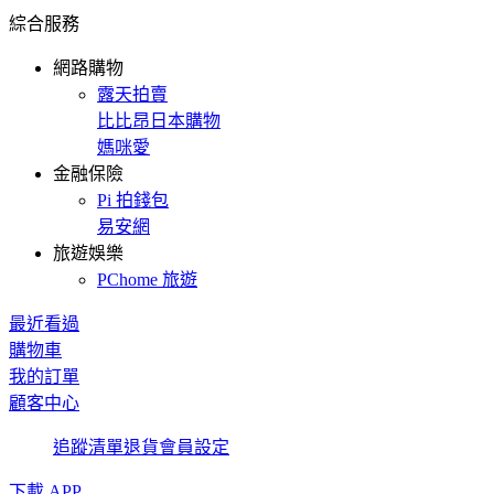
綜合服務
網路購物
露天拍賣
比比昂日本購物
媽咪愛
金融保險
Pi 拍錢包
易安網
旅遊娛樂
PChome 旅遊
最近看過
購物車
我的訂單
顧客中心
追蹤清單
退貨
會員設定
下載 APP