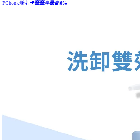
PChome聯名卡
筆筆享最高
6%