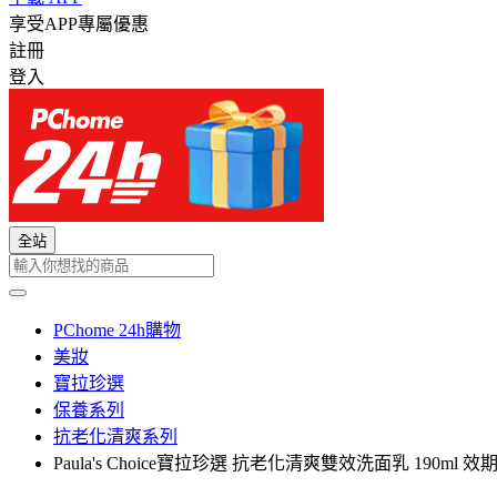
享受APP專屬優惠
註冊
登入
全站
PChome 24h購物
美妝
寶拉珍選
保養系列
抗老化清爽系列
Paula's Choice寶拉珍選 抗老化清爽雙效洗面乳 190ml 效期至