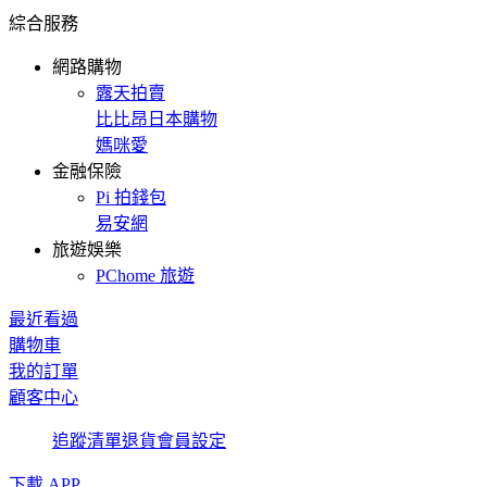
綜合服務
網路購物
露天拍賣
比比昂日本購物
媽咪愛
金融保險
Pi 拍錢包
易安網
旅遊娛樂
PChome 旅遊
最近看過
購物車
我的訂單
顧客中心
追蹤清單
退貨
會員設定
下載 APP