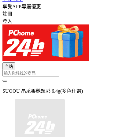
享受APP專屬優惠
註冊
登入
全站
SUQQU 晶采柔艷頰彩 6.4g(多色任選)