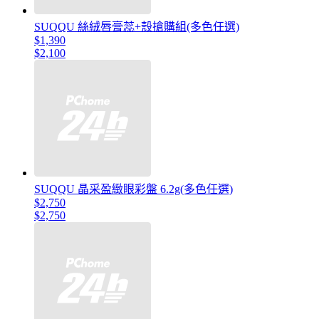
SUQQU 絲絨唇膏蕊+殼搶購組(多色任選)
$1,390
$2,100
SUQQU 晶采盈緻眼彩盤 6.2g(多色任選)
$2,750
$2,750