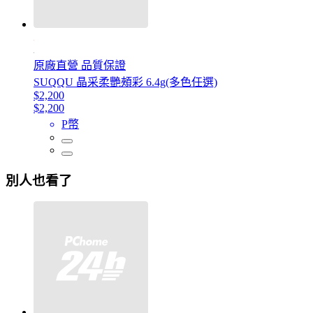
原廠直營 品質保證
SUQQU 晶采柔艷頰彩 6.4g(多色任選)
$2,200
$2,200
P幣
別人也看了