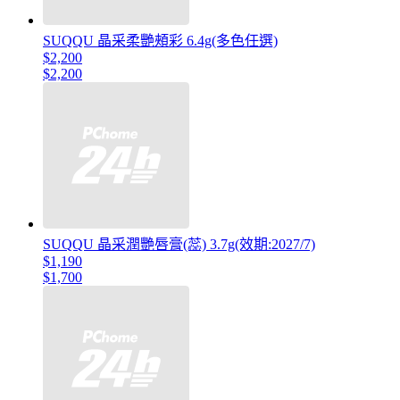
SUQQU 晶采柔艷頰彩 6.4g(多色任選)
$2,200
$2,200
SUQQU 晶采潤艷唇膏(蕊) 3.7g(效期:2027/7)
$1,190
$1,700