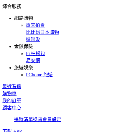
綜合服務
網路購物
露天拍賣
比比昂日本購物
媽咪愛
金融保險
Pi 拍錢包
易安網
旅遊娛樂
PChome 旅遊
最近看過
購物車
我的訂單
顧客中心
追蹤清單
退貨
會員設定
下載 APP