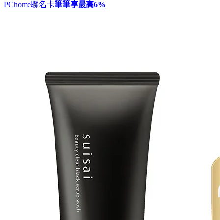
PChome聯名卡
筆筆享最高
6%