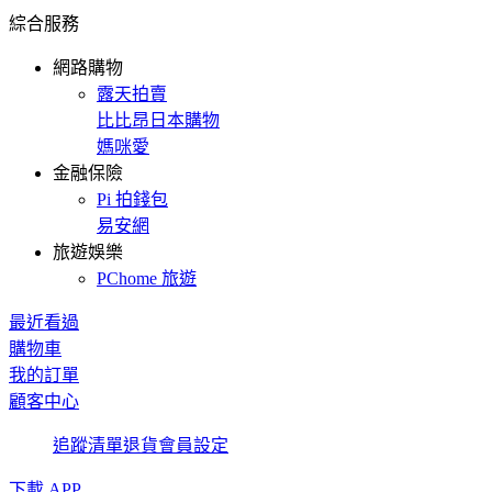
綜合服務
網路購物
露天拍賣
比比昂日本購物
媽咪愛
金融保險
Pi 拍錢包
易安網
旅遊娛樂
PChome 旅遊
最近看過
購物車
我的訂單
顧客中心
追蹤清單
退貨
會員設定
下載 APP