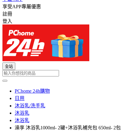
享受APP專屬優惠
註冊
登入
全站
PChome 24h購物
日用
沐浴乳/洗手乳
沐浴乳
沐浴乳
澡享 沐浴乳1000ml- 2罐+沐浴乳補充包 650ml- 2包