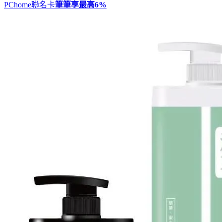
PChome聯名卡
筆筆享最高
6%