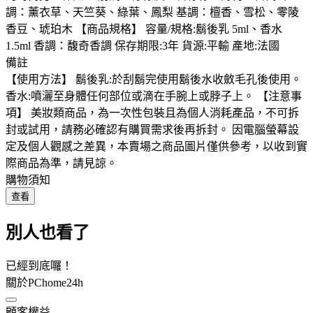
調：薰衣草、天竺葵、綠葉、鳳梨 基調：檀香、雪松、零陵
香豆、琥珀木 【商品規格】 容量/規格:鬍後乳 5ml、香水
1.5ml 香調：馥奇香調 保存期限:3年 貨源:平輸 產地:法國
備註
【使用方法】 鬍後乳:於刮鬍完使用鬍後水收斂毛孔後使用。
香水:噴灑至身體任何部位或滴在手腕上或脖子上。 【注意事
項】 美妝類商品，為一次性包裝且為個人消耗產品，不可拆
封或試用，請務必確認有購買需求後再拆封。 因電腦螢幕設
定及個人觀感之差異，本賣場之商品圖片僅供參考，以收到實
際商品為準，請見諒。
購物須知
查看
別人也看了
已經到底囉！
關於PChome24h
顧客權益