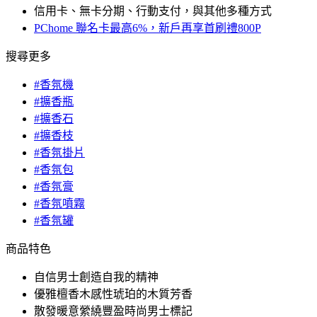
信用卡、無卡分期、行動支付，與其他多種方式
PChome 聯名卡最高6%，新戶再享首刷禮800P
搜尋更多
#香氛機
#擴香瓶
#擴香石
#擴香枝
#香氛掛片
#香氛包
#香氛膏
#香氛噴霧
#香氛罐
商品特色
自信男士創造自我的精神
優雅檀香木感性琥珀的木質芳香
散發暖意縈繞豐盈時尚男士標記