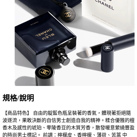
規格/說明
【商品特色】 自由的靛藍色瓶呈裝著的香氣，體現著拒絕隨
波逐流，果敢決斷的自信男士創造自我的精神。糅合優雅的檀
香木及感性的琥珀、零陵香豆的木質芳香，散發暖意縈繞豐盈
的時尚男士標記。 前調：檸檬皮、香檸檬、薄荷、苦蒿 中