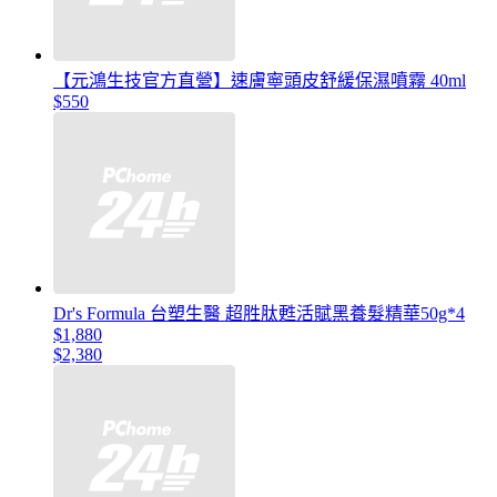
【元鴻生技官方直營】速膚寧頭皮舒緩保濕噴霧 40ml
$550
Dr's Formula 台塑生醫 超胜肽甦活賦黑養髮精華50g*4
$1,880
$2,380