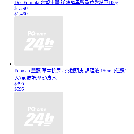
Dr's Formula 台塑生醫 逆齡喚黑豐盈養髮精華100g
$1,290
$1,490
Fonnian 豐釀 草本抗屑 / 茶樹頭皮 調理液 150ml (任選1
入) 頭皮調理 頭皮水
$395
$595