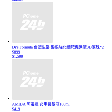
Dr's Formula 台塑生醫 髮根強化標靶促進液3D滾珠*2
$899
$1,599
AMIDA 阿蜜達 女用養髮液100ml
$419