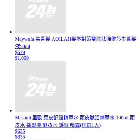
Maywufa 美吾髮 AQILAH髮本對策雙胜肽強健芯生養髮
液50ml
$679
$1,099
Masumi 里歐 頭皮舒緩精華水 頭皮賦活精華水 100ml 頭
皮水 養髮液 髮妝水 護髮 噴霧(任選1入)
$635
$835