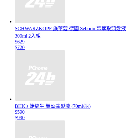
SCHWARZKOPF 施華蔻 德國 Seborin 薑萃取頭髮液
300ml 2入組
$629
$720
BHK's 婕絲生 豐盈養髮液 (70ml/瓶)
$590
$990