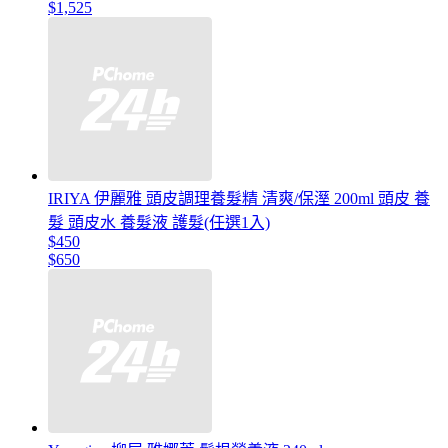
$1,525
IRIYA 伊麗雅 頭皮調理養髮精 清爽/保溼 200ml 頭皮 養
髮 頭皮水 養髮液 護髮(任選1入)
$450
$650