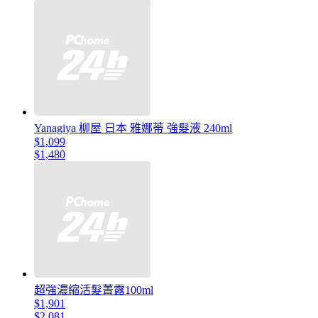
Yanagiya 柳屋 日本 雅娜蒂 強髮液 240ml
$1,099
$1,480
超強濃縮活髮菁露100ml
$1,901
$2,081