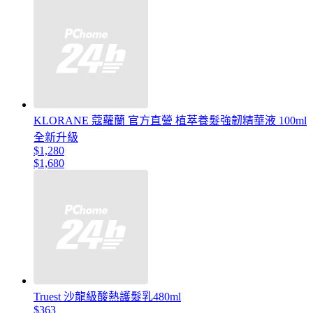
KLORANE 蔻蘿蘭 官方直營 植萃養髮強韌精華液 100ml
全新升級
$1,280
$1,680
Truest 沙龍級酸熱護髮乳480ml
$363