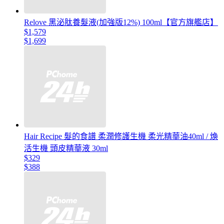
Relove 黑泌肽養髮液(加強版12%) 100ml【官方旗艦店】
$1,579
$1,699
Hair Recipe 髮的食譜 柔潤修護生機 柔光精華油40ml / 煥
活生機 頭皮精華液 30ml
$329
$388