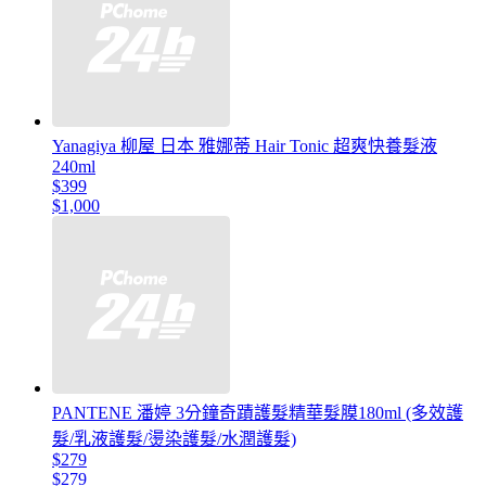
Yanagiya 柳屋 日本 雅娜蒂 Hair Tonic 超爽快養髮液
240ml
$399
$1,000
PANTENE 潘婷 3分鐘奇蹟護髮精華髮膜180ml (多效護
髮/乳液護髮/燙染護髮/水潤護髮)
$279
$279