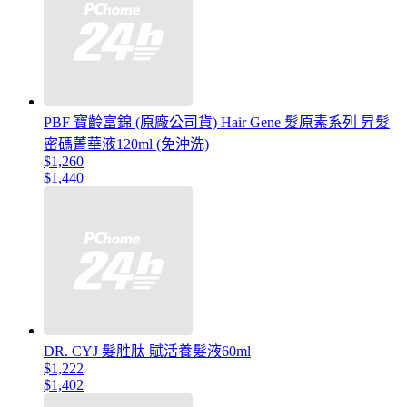
PBF 寶齡富錦 (原廠公司貨) Hair Gene 髮原素系列 昇髮
密碼菁華液120ml (免沖洗)
$1,260
$1,440
DR. CYJ 髮胜肽 賦活養髮液60ml
$1,222
$1,402