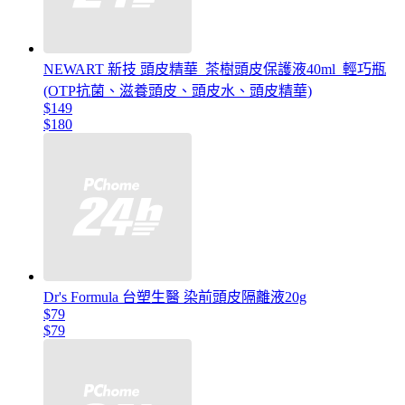
NEWART 新技 頭皮精華_茶樹頭皮保護液40ml_輕巧瓶
(OTP抗菌、滋養頭皮、頭皮水、頭皮精華)
$149
$180
Dr's Formula 台塑生醫 染前頭皮隔離液20g
$79
$79