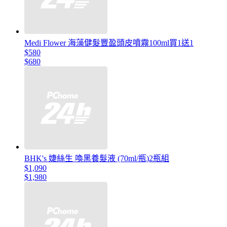
Medi Flower 海藻健髮豐盈頭皮噴霧100ml買1送1
$580
$680
BHK's 婕絲生 喚黑養髮液 (70ml/瓶)2瓶組
$1,090
$1,980