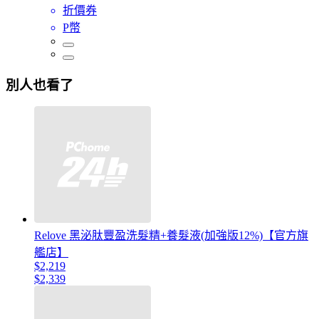
折價券
P幣
別人也看了
Relove 黑泌肽豐盈洗髮精+養髮液(加強版12%)【官方旗
艦店】
$2,219
$2,339