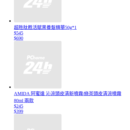
超胜肽甦活賦黑養髮精華50g*1
$545
$690
AMIDA 阿蜜達 沁涼頭皮清新噴霧/綠茶頭皮清涼噴霧
80ml 兩款
$245
$399