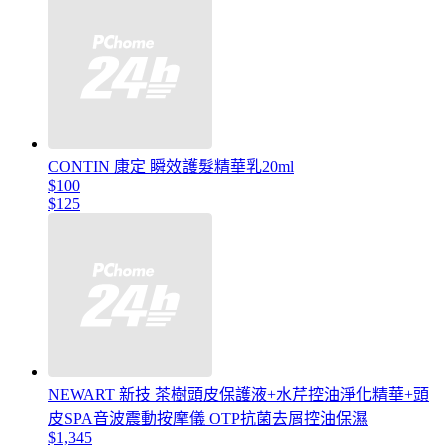
CONTIN 康定 瞬效護髮精華乳20ml
$100
$125
NEWART 新技 茶樹頭皮保護液+水芹控油淨化精華+頭
皮SPA音波震動按摩儀 OTP抗菌去屑控油保濕
$1,345