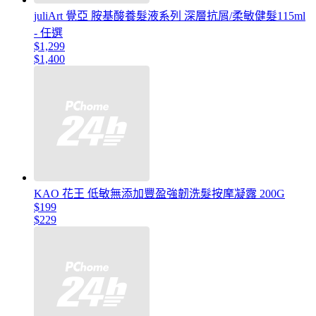
juliArt 覺亞 胺基酸養髮液系列 深層抗屑/柔敏健髮115ml
- 任選
$1,299
$1,400
KAO 花王 低敏無添加豐盈強韌洗髮按摩凝露 200G
$199
$229