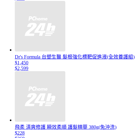
Dr's Formula 台塑生醫 髮根強化標靶促進液(全效養護組)
$1,450
$2,599
飛柔 清爽修護 瞬效柔順 護髮精華 380g(免沖洗)
$228