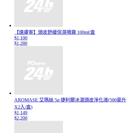
【速膚寧】頭皮舒緩保濕噴霧 100ml/盒
$1,100
$1,280
AROMASE 艾瑪絲 5α 捷利爾冰湛頭皮淨化液(500毫升
X2入/盒)
$1,149
$2,200