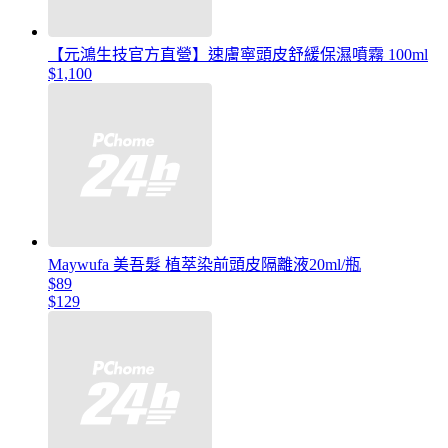
【元鴻生技官方直營】速膚寧頭皮舒緩保濕噴霧 100ml
$1,100
Maywufa 美吾髮 植萃染前頭皮隔離液20ml/瓶
$89
$129