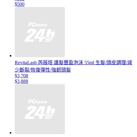
$500
RevitaLash 芮薇塔 護髮豐盈泡沫 55ml 生髮/頭皮調理/減
少斷裂/恢復彈性/強韌頭髮
$3,708
$3,888