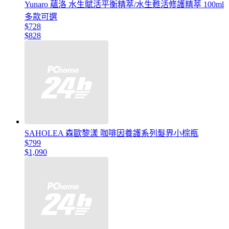
Yunaro 蘊洛 水生賦活平衡精萃/水生甦活修護精萃 100ml
多款可選
$728
$828
SAHOLEA 森歐黎漾 咖啡因養護系列髮界小棕瓶
$799
$1,090