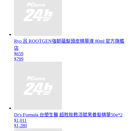
Ryo 呂 ROOTGEN強韌蘊髮頭皮精華液 80ml 官方旗艦
店
$659
$799
Dr's Formula 台塑生醫 超胜肽甦活賦黑養髮精華50g*2
$1,011
$1,280