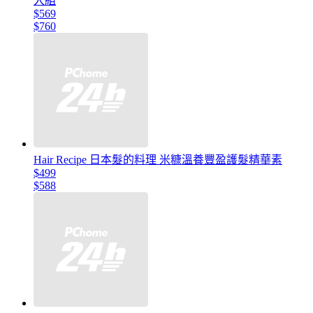
入組
$569
$760
Hair Recipe 日本髮的料理 米糠溫養豐盈護髮精華素
$499
$588