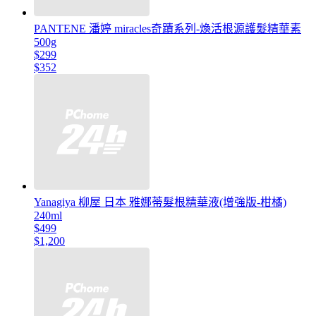
PANTENE 潘婷 miracles奇蹟系列-煥活根源護髮精華素
500g
$299
$352
Yanagiya 柳屋 日本 雅娜蒂髮根精華液(增強版-柑橘)
240ml
$499
$1,200