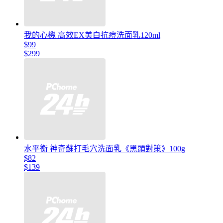
我的心機 高效EX美白抗痘洗面乳120ml
$99
$299
水平衡 神奇蘇打毛穴洗面乳《黑頭對策》100g
$82
$139