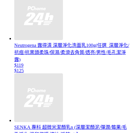
Neutrogena 露得清 深層淨化洗面乳100g(任選_深層淨化/
抗痘/抗黑頭柔珠/保濕/柔滑去角質/透亮/男性/毛孔潔淨
露)
$119
$125
SENKA 專科 超微米潔顏乳n (深層潔顏泥/彈潤/莓果/毛