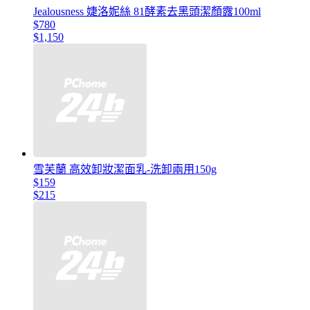
Jealousness 婕洛妮絲 81酵素去黑頭潔顏露100ml
$780
$1,150
雪芙蘭 高效卸妝潔面乳-洗卸兩用150g
$159
$215