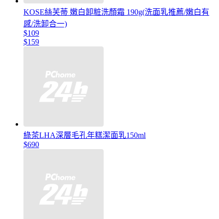
KOSE絲芙蒂 嫩白卸粧洗顏霜 190g(洗面乳推薦/嫩白有
感/洗卸合一)
$109
$159
綠茶LHA深層毛孔年糕潔面乳150ml
$690