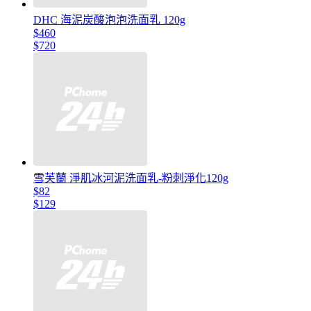
DHC 海泥炭酸泡泡洗面乳 120g
$460
$720
雪芙蘭 淨肌冰河泥洗面乳-粉刺淨化120g
$82
$129