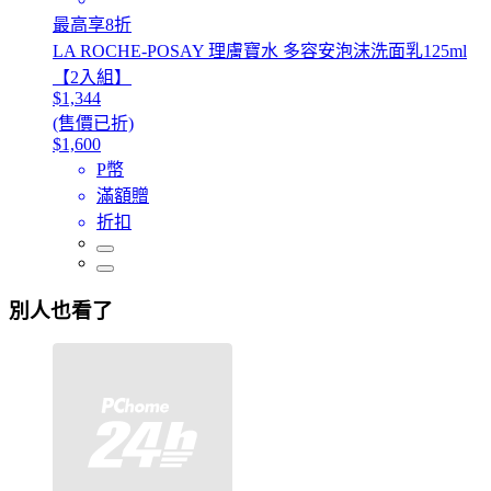
最高享8折
LA ROCHE-POSAY 理膚寶水 多容安泡沫洗面乳125ml
【2入組】
$1,344
(售價已折)
$1,600
P幣
滿額贈
折扣
別人也看了