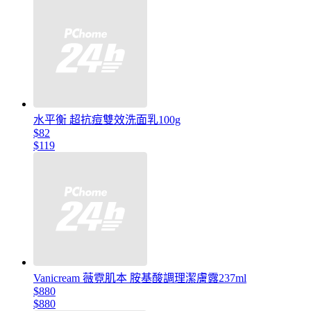
水平衡 超抗痘雙效洗面乳100g
$82
$119
Vanicream 薇霓肌本 胺基酸調理潔膚露237ml
$880
$880