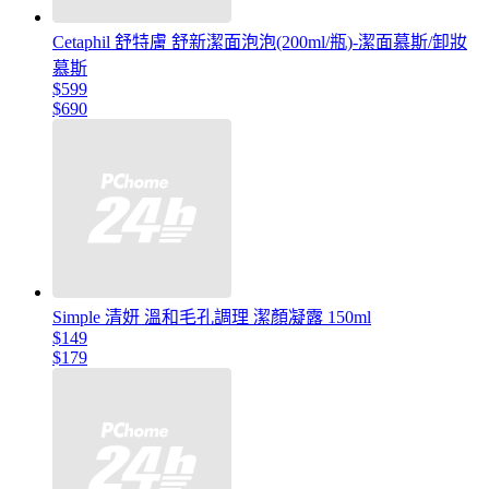
Cetaphil 舒特膚 舒新潔面泡泡(200ml/瓶)-潔面慕斯/卸妝
慕斯
$599
$690
Simple 清妍 溫和毛孔調理 潔顏凝露 150ml
$149
$179