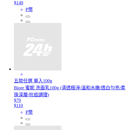
$149
P幣
五款任選 單入100g
Biore 蜜妮 洗面乳100g (清透極淨/溫和水嫩/透白勻亮/柔
珠深層/抗痘調理)
$79
$110
P幣