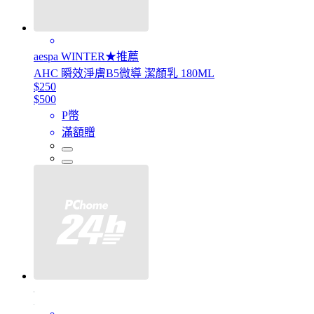
aespa WINTER★推薦
AHC 瞬效淨膚B5微導 潔顏乳 180ML
$250
$500
P幣
滿額贈