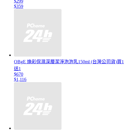
$299
$359
OBgE 煥彩保濕深層潔淨泡泡乳150ml (台灣公司貨)買1
送1
$670
$1,116