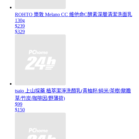
ROHTO 樂敦 Melano CC 維他命C酵素深層清潔洗面乳
130g
$239
$329
tsaio 上山採藥 植萃潔淨洗顏乳(青柚籽/純米/茶樹/龍膽
草/竹炭/咖啡因/野薄荷)
$99
$150