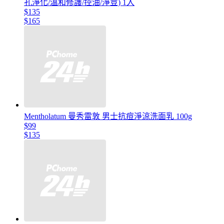
孔淨化/溫和修護/控油/淨荳) 1入
$135
$165
Mentholatum 曼秀雷敦 男士抗痘淨涼洗面乳 100g
$99
$135