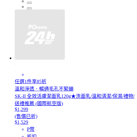
任選1件享85折
溫和淨透．暢通毛孔不緊繃
SK-II 全效活膚潔面乳120g★洗面乳/溫和清潔/保濕/禮物/
送禮推薦 (國際航空版)
$1,299
(售價已折)
$1,529
P幣
折扣