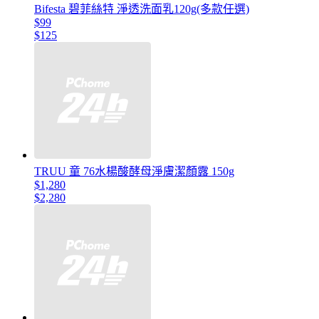
Bifesta 碧菲絲特 淨透洗面乳120g(多款任選)
$99
$125
TRUU 童 76水楊酸酵母淨膚潔顏露 150g
$1,280
$2,280