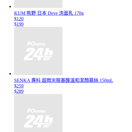
KUM 熊野 日本 Deve 洗面乳 170g
$120
$199
SENKA 專科 超微米胺基酸溫和潔顏慕絲 150mL
$259
$289