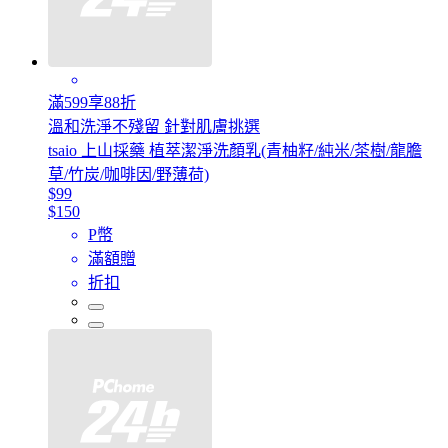
滿599享88折
溫和洗淨不殘留 針對肌膚挑選
tsaio 上山採藥 植萃潔淨洗顏乳(青柚籽/純米/茶樹/龍膽
草/竹炭/咖啡因/野薄荷)
$99
$150
P幣
滿額贈
折扣