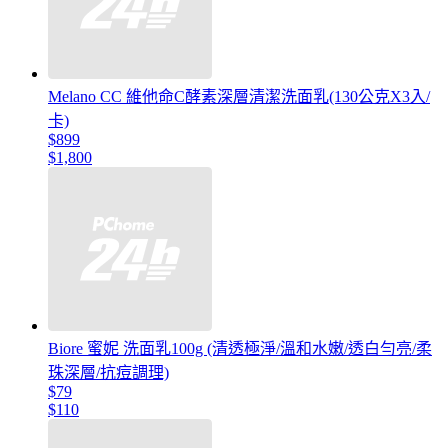
Melano CC 維他命C酵素深層清潔洗面乳(130公克X3入/
卡)
$899
$1,800
Biore 蜜妮 洗面乳100g (清透極淨/溫和水嫩/透白勻亮/柔
珠深層/抗痘調理)
$79
$110