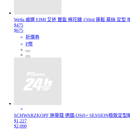
Wella 威娜 EIMI 艾迷 豐盈 棉花糖 150ml 蓬鬆 慕絲 定
$475
$675
折價券
P幣
SCHWARZKOPF 施華蔻 德國-OSiS+ SESSION
$1,227
$2,000