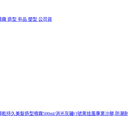
型 噴霧 造型 夯品 塑型 公司貨
極致定型瞬乾持久美髮造型噴霧500ml/消光灰罐(3號黑炫風專業沙龍,