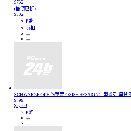
$732
(售價已折)
$832
P幣
折扣
SCHWARZKOPF 施華蔻 OSIS+ SESSION定型系列 黑
$799
$2,160
P幣