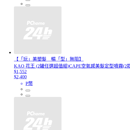
【「玩」美塑髮 暢「型」無阻】
KAO 花王 (2罐任選超值組)CAPE空氣感美髮定型噴霧(2款
$1,552
$2,400
P幣