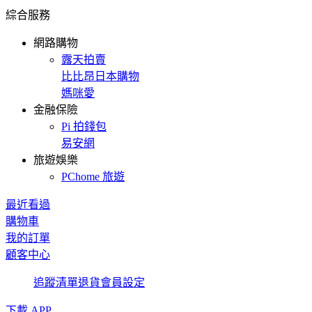
綜合服務
網路購物
露天拍賣
比比昂日本購物
媽咪愛
金融保險
Pi 拍錢包
易安網
旅遊娛樂
PChome 旅遊
最近看過
購物車
我的訂單
顧客中心
追蹤清單
退貨
會員設定
下載 APP