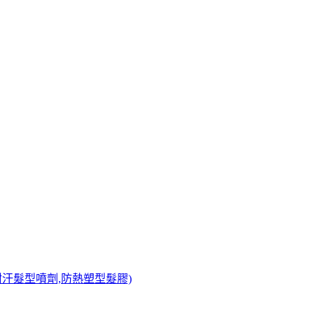
防潮耐汗髮型噴劑,防熱塑型髮膠)