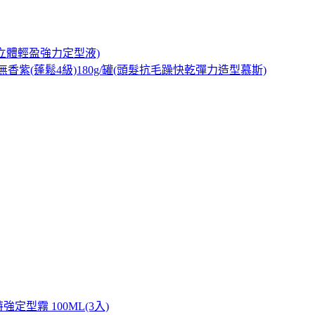
立體輕盈強力定型液)
香紫(蓬鬆4級)180g/罐(頭髮抗毛躁快乾彈力造型慕斯)
特強定型霧 100ML(3入)