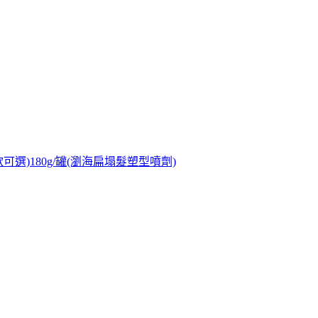
可選)180g/罐(瀏海扁塌髮塑型噴劑)