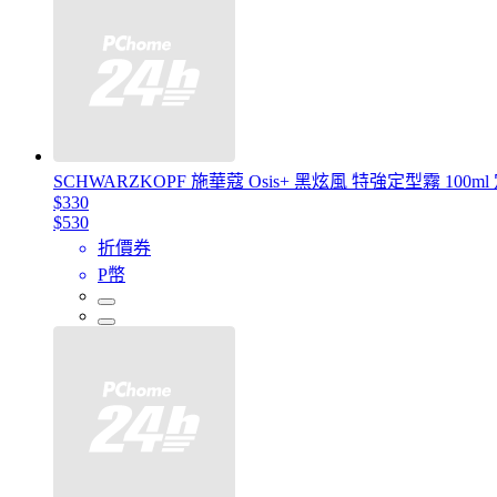
SCHWARZKOPF 施華蔻 Osis+ 黑炫風 特強定型霧 100
$330
$530
折價券
P幣