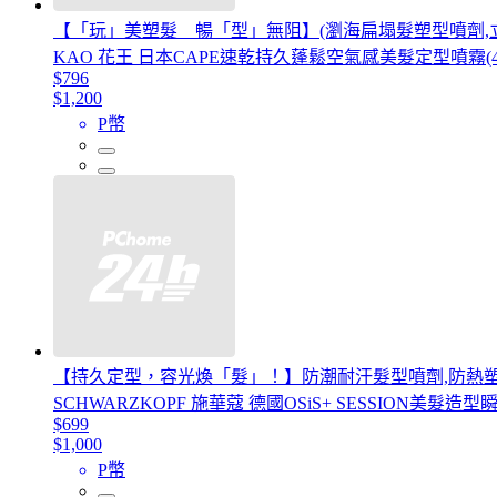
【「玩」美塑髮 暢「型」無阻】(瀏海扁塌髮塑型噴劑,
KAO 花王 日本CAPE速乾持久蓬鬆空氣感美髮定型噴霧(4款
$796
$1,200
P幣
【持久定型，容光煥「髮」！】防潮耐汗髮型噴劑,防熱
SCHWARZKOPF 施華蔻 德國OSiS+ SESSION美
$699
$1,000
P幣