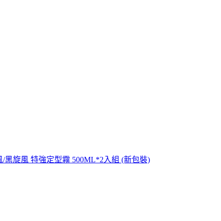
炫風/黑旋風 特強定型霧 500ML*2入組 (新包裝)