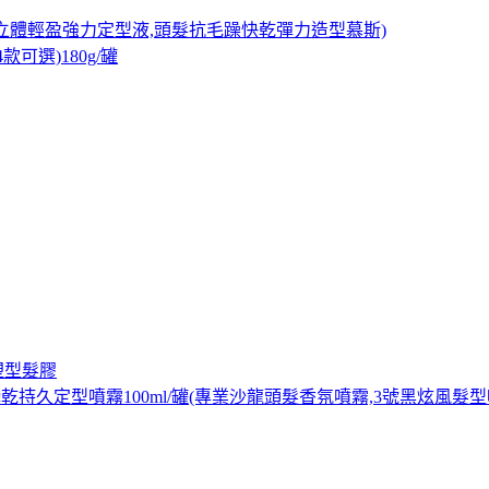
立體輕盈強力定型液,頭髮抗毛躁快乾彈力造型慕斯)
可選)180g/罐
塑型髮膠
髮造型瞬乾持久定型噴霧100ml/罐(專業沙龍頭髮香氛噴霧,3號黑炫風髮型