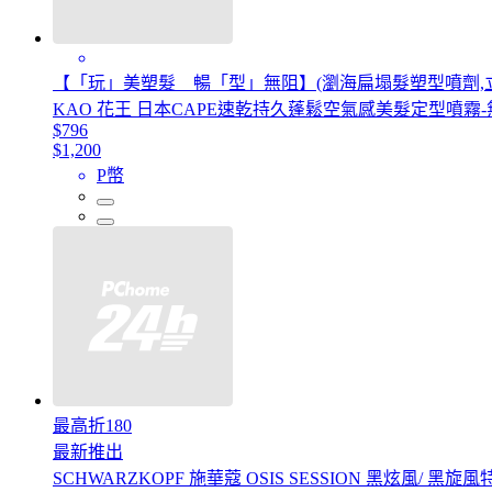
【「玩」美塑髮 暢「型」無阻】(瀏海扁塌髮塑型噴劑,
KAO 花王 日本CAPE速乾持久蓬鬆空氣感美髮定型噴霧-無
$796
$1,200
P幣
最高折180
最新推出
SCHWARZKOPF 施華蔻 OSIS SESSION 黑炫風/ 黑旋風