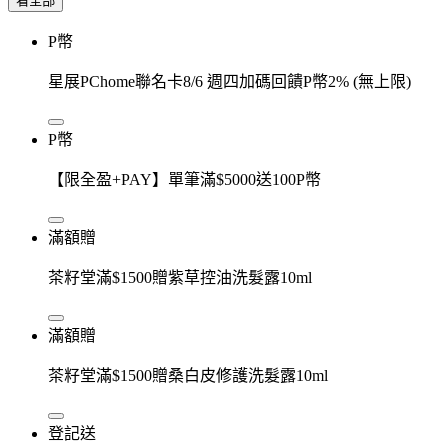
看全部
P幣
星展PChome聯名卡8/6 週四加碼回饋P幣2% (無上限)
P幣
【限全盈+PAY】單筆滿$5000送100P幣
滿額贈
茶籽堂滿$1500贈紫草控油洗髮露10ml
滿額贈
茶籽堂滿$1500贈桑白皮修護洗髮露10ml
登記送