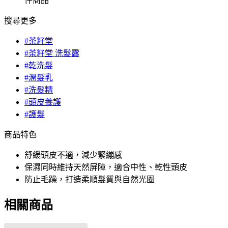
件商品
搜尋更多
#茶籽堂
#茶籽堂 洗髮露
#乾洗髮
#潤髮乳
#洗髮精
#頭皮養護
#護髮
商品特色
舒緩頭皮不適，減少緊繃感
保濕同時維持天然屏障，適合中性、乾性頭皮
防止毛躁，打造柔順髮質與自然光圈
相關商品