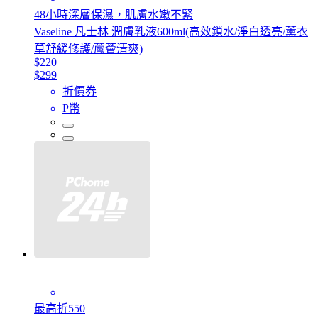
48小時深層保濕，肌膚水嫩不緊
Vaseline 凡士林 潤膚乳液600ml(高效鎖水/淨白透亮/薰衣
草舒緩修護/蘆薈清爽)
$220
$299
折價券
P幣
最高折550