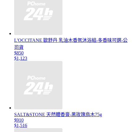
L'OCCITANE 歐舒丹 乳油木香氛沐浴組-多香味可選-公
司貨
$850
$1,123
SALT&STONE 天然體香膏-黑玫瑰烏木75g
$910
$1,516