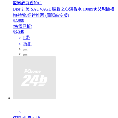
型男必買香No.1
Dior 迪奧 SAUVAGE 曠野之心淡香水 100ml★父親節禮
物/禮物/送禮推薦 (國際航空版)
$2,999
(售價已折)
$3,549
P幣
折扣