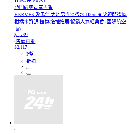
任選1件享85折
熱門經典質感男香
HERMES 愛馬仕 大地男性淡香水 100ml★父親節禮物/
柑橘木質調/禮物/送禮推薦/暢銷人氣經典香 (國際航空
版)
$1,799
(售價已折)
$2,117
P幣
折扣