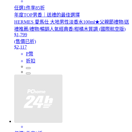
任選1件享85折
年度TOP男香｜送禮的最佳選擇
HERMES 愛馬仕 大地男性淡香水100ml★父親節禮物/送
禮推薦/禮物/暢銷人氣經典香/柑橘木質調 (國際航空版)
$1,799
(售價已折)
$2,117
P幣
折扣