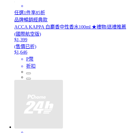
任選1件享85折
品牌暢銷經典款
ACCA KAPPA 白麝香中性香水100ml ★禮物/送禮推薦
(國際航空版)
$1,399
(售價已折)
$1,646
P幣
折扣