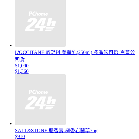
L'OCCITANE 歐舒丹 美體乳(250ml)-多香味可選-百貨公
司貨
$1,090
$1,360
SALT&STONE 體香膏-檀香岩蘭草75g
$910