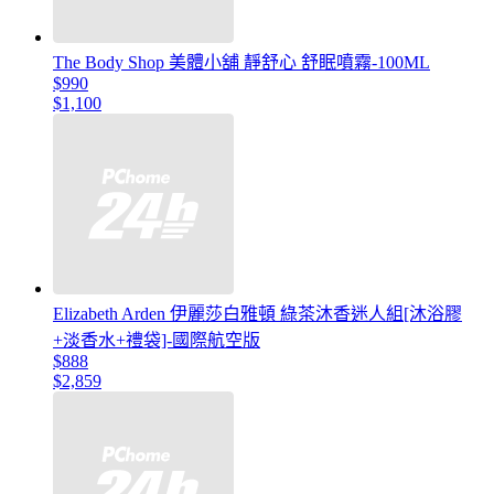
The Body Shop 美體小舖 靜舒心 舒眠噴霧-100ML
$990
$1,100
Elizabeth Arden 伊麗莎白雅頓 綠茶沐香迷人組[沐浴膠
+淡香水+禮袋]-國際航空版
$888
$2,859