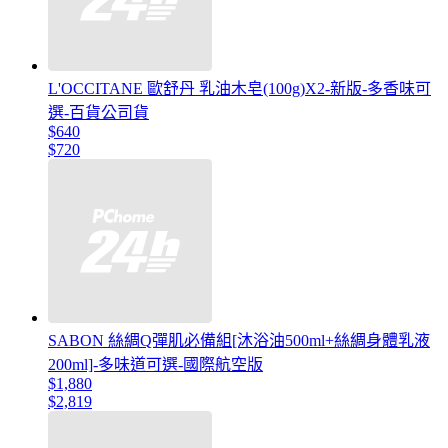
L'OCCITANE 歐舒丹 乳油木皂(100g)X2-新版-多香味可
選-百貨公司貨
$640
$720
SABON 絲綢Q彈肌必備組[沐浴油500ml+絲綢身體乳液
200ml]-多味道可選-國際航空版
$1,880
$2,819