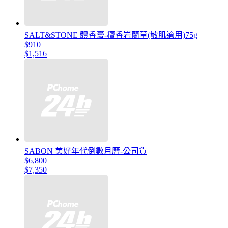
SALT&STONE 體香膏-檀香岩蘭草(敏肌適用)75g
$910
$1,516
SABON 美好年代倒數月曆-公司貨
$6,800
$7,350