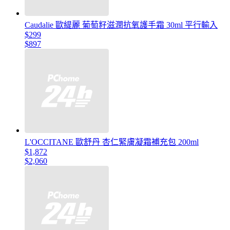
Caudalie 歐緹麗 葡萄籽滋潤抗氧護手霜 30ml 平行輸入
$299
$897
L'OCCITANE 歐舒丹 杏仁緊膚凝霜補充包 200ml
$1,872
$2,060