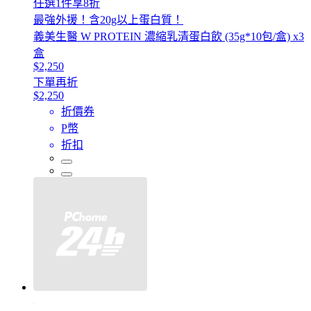
任選1件享8折
最強外援！含20g以上蛋白質！
義美生醫 W PROTEIN 濃縮乳清蛋白飲 (35g*10包/盒) x3
盒
$2,250
下單再折
$2,250
折價券
P幣
折扣