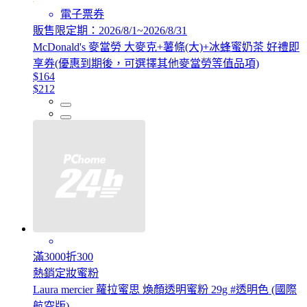
電子票券
販售限定期：2026/8/1~2026/8/31
McDonald's 麥當勞 大麥克+薯條(大)+冰蜂蜜奶茶 好禮即
享券(優惠到期後，可選擇其他麥當勞等值品項)
$164
$212
滿3000折300
熱銷定妝蜜粉
Laura mercier 蘿拉蜜思 煥顏透明蜜粉 29g #透明色 (國際
航空版)