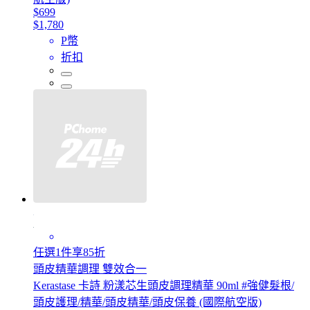
$699
$1,780
P幣
折扣
任選1件享85折
頭皮精華調理 雙效合一
Kerastase 卡詩 粉漾芯生頭皮調理精華 90ml #強健髮根/
頭皮護理/精華/頭皮精華/頭皮保養 (國際航空版)