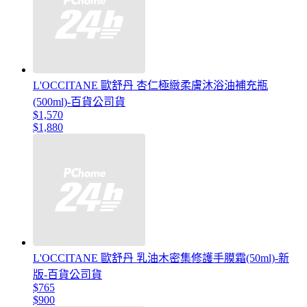
L'OCCITANE 歐舒丹 杏仁極緻柔膚沐浴油補充瓶
(500ml)-百貨公司貨
$1,570
$1,880
L'OCCITANE 歐舒丹 乳油木密集修護手膜霜(50ml)-新
版-百貨公司貨
$765
$900