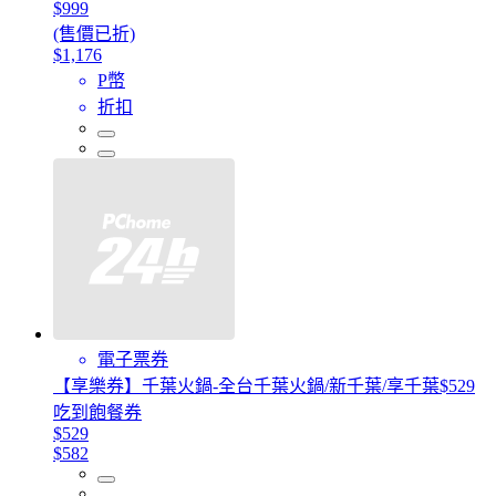
$999
(售價已折)
$1,176
P幣
折扣
電子票券
【享樂券】千葉火鍋-全台千葉火鍋/新千葉/享千葉$529
吃到飽餐券
$529
$582