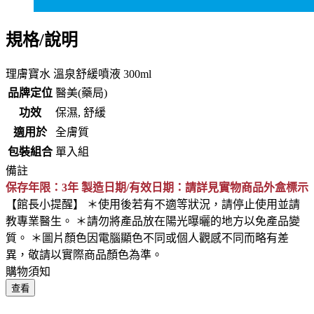
規格/說明
理膚寶水 溫泉舒緩噴液 300ml
品牌定位
醫美(藥局)
功效
保濕, 舒緩
適用於
全膚質
包裝組合
單入組
備註
保存年限：3年 製造日期/有效日期：請詳見實物商品外盒標示
【館長小提醒】 ＊使用後若有不適等狀況，請停止使用並請
教專業醫生。 ＊請勿將產品放在陽光曝曬的地方以免產品變
質。 ＊圖片顏色因電腦顯色不同或個人觀感不同而略有差
異，敬請以實際商品顏色為準。
購物須知
查看