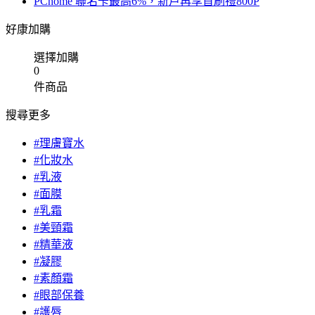
PChome 聯名卡最高6%，新戶再享首刷禮800P
好康加購
選擇加購
0
件商品
搜尋更多
#理膚寶水
#化妝水
#乳液
#面膜
#乳霜
#美頸霜
#精華液
#凝膠
#素顏霜
#眼部保養
#護唇