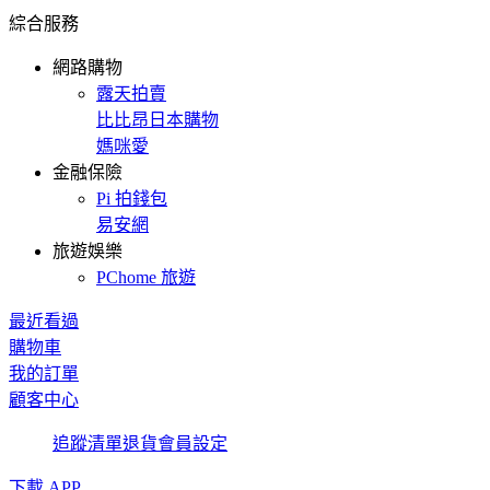
綜合服務
網路購物
露天拍賣
比比昂日本購物
媽咪愛
金融保險
Pi 拍錢包
易安網
旅遊娛樂
PChome 旅遊
最近看過
購物車
我的訂單
顧客中心
追蹤清單
退貨
會員設定
下載 APP