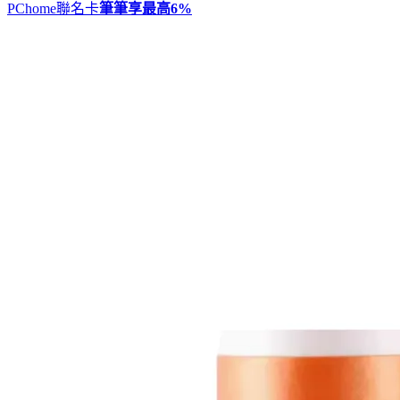
PChome聯名卡
筆筆享最高
6%