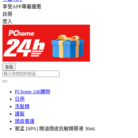
享受APP專屬優惠
註冊
登入
全站
PChome 24h購物
日用
洗髮精
護髮
頭皮養護
斐孟 [SPA] 精油頭皮抗敏精華液 30ml.