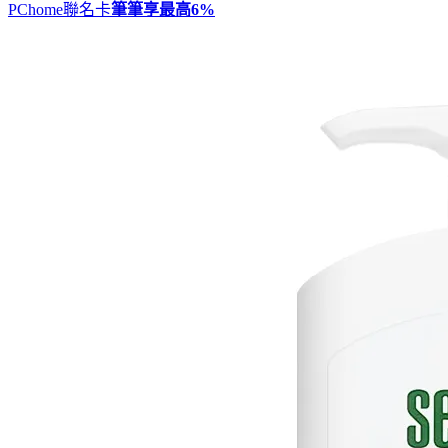
PChome聯名卡
筆筆享最高
6%