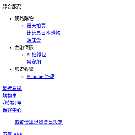
綜合服務
網路購物
露天拍賣
比比昂日本購物
媽咪愛
金融保險
Pi 拍錢包
易安網
旅遊娛樂
PChome 旅遊
最近看過
購物車
我的訂單
顧客中心
追蹤清單
退貨
會員設定
下載 APP