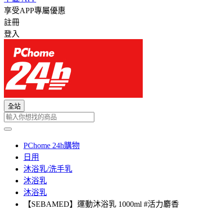
享受APP專屬優惠
註冊
登入
全站
PChome 24h購物
日用
沐浴乳/洗手乳
沐浴乳
沐浴乳
【SEBAMED】運動沐浴乳 1000ml #活力麝香