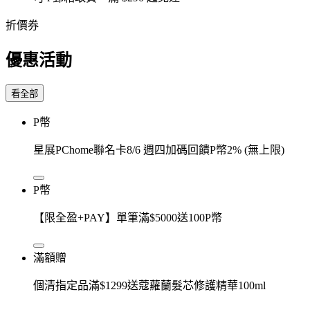
折價券
優惠活動
看全部
P幣
星展PChome聯名卡8/6 週四加碼回饋P幣2% (無上限)
P幣
【限全盈+PAY】單筆滿$5000送100P幣
滿額贈
個清指定品滿$1299送蔻蘿蘭髮芯修護精華100ml