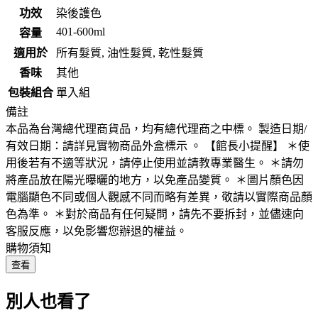
功效
染後護色
401-600ml
容量
適用於
所有髮質, 油性髮質, 乾性髮質
香味
其他
包裝組合
單入組
備註
本品為台灣總代理商貨品，均有總代理商之中標。 製造日期/
有效日期：請詳見實物商品外盒標示 。 【館長小提醒】 ＊使
用後若有不適等狀況，請停止使用並請教專業醫生。 ＊請勿
將產品放在陽光曝曬的地方，以免產品變質。 ＊圖片顏色因
電腦顯色不同或個人觀感不同而略有差異，敬請以實際商品顏
色為準。 ＊對於商品有任何疑問，請先不要拆封，並儘速向
客服反應，以免影響您辦退的權益。
購物須知
查看
別人也看了