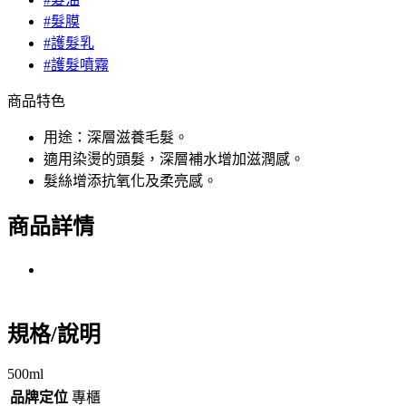
#髮膜
#護髮乳
#護髮噴霧
商品特色
用途：深層滋養毛髮。
適用染燙的頭髮，深層補水增加滋潤感。
髮絲增添抗氧化及柔亮感。
商品詳情
規格/說明
500ml
品牌定位
專櫃