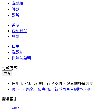
洗髮精
護髮
髮膜
美妝
沙龍髮品
護髮
日用
洗髮精
保濕洗髮精
付款方式
查看
信用卡、無卡分期、行動支付，與其他多種方式
PChome 聯名卡最高6%，新戶再享首刷禮800P
搜尋更多
#髮油