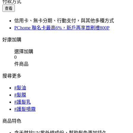
付款方式
查看
信用卡、無卡分期、行動支付，與其他多種方式
PChome 聯名卡最高6%，新戶再享首刷禮800P
好康加購
選擇加購
0
件商品
搜尋更多
#髮油
#髮膜
#護髮乳
#護髮噴霧
商品特色
含天然抗UV紫外線成份，幫助髮色更加持久