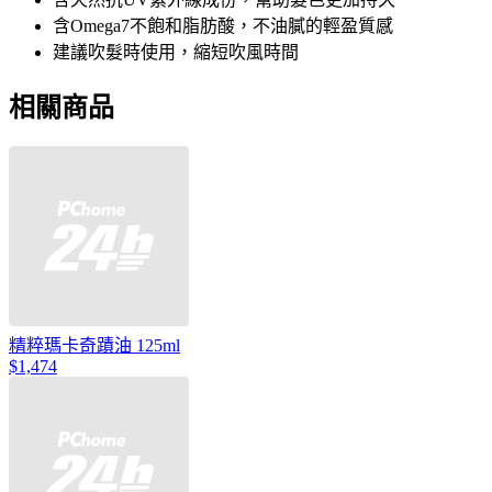
含Omega7不飽和脂肪酸，不油膩的輕盈質感
建議吹髮時使用，縮短吹風時間
相關商品
精粹瑪卡奇蹟油 125ml
$1,474