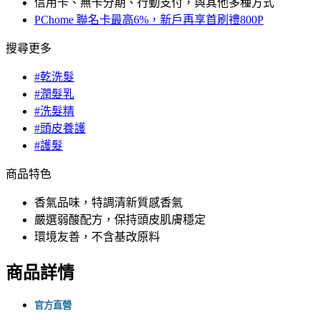
信用卡、無卡分期、行動支付，與其他多種方式
PChome 聯名卡最高6%，新戶再享首刷禮800P
搜尋更多
#乾洗髮
#潤髮乳
#洗髮精
#頭皮養護
#護髮
商品特色
香氣品味，特調清新質感香氣
嚴選弱酸配方，保持頭皮肌膚穩定
環境友善，不含基改原料
商品詳情
官方直營