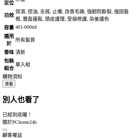
定位
保濕, 控油, 去屑, 止癢, 改善毛躁, 強韌防斷裂, 強固髮
功效
根, 豐盈蓬鬆, 頭皮護理, 受損修護, 染後護色
401-600ml
容量
適用
所有髮質
於
香味
清新
包裝
單入組
組合
購物須知
查看
別人也看了
已經到底囉！
關於PChome24h
顧客權益