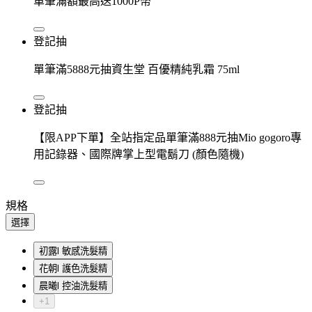
單筆滿額最高送1000P幣
登記抽
單筆滿5888元抽資生堂 百優精純乳霜 75ml
登記抽
【限APP下單】全站指定品單筆滿888元抽Mio gogoro專
用記錄器、國際牌掌上型電鬍刀 (顏色隨機)
規格
選擇
初露l 敏感洗髮精
花朝l 護色洗髮精
晨曦l 控油洗髮精
+1