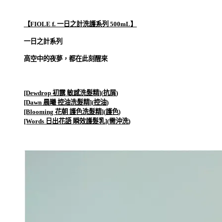
【FIOLE f. 一日之計洗護系列 500mL】
一日之計系列
高空中的夜夢，都在此刻醒來
[Dewdrop
初露 敏感洗髮精
](
抗屑
)
[Dawn
晨曦 控油洗髮精
](
控油
)
[Blooming
花朝 護色洗髮精
](
護色
)
[Words
日出花語 瞬效護髮乳
](
需沖洗
)