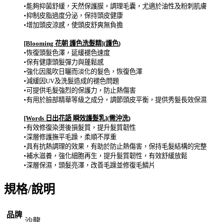
•能夠抑菌舒緩，天然保護膜，調理毛囊，尤適於油性及粉刺肌膚
•抑制皮脂過度分泌，保持頭皮健康
•增加頭皮涼感，使頭皮舒爽無負擔
[Blooming
花朝 護色洗髮精
](
護色
)
•恢復頭髮色澤，延緩褪色速度
•保有健康頭髮彈力與蓬鬆感
•強化因風吹日曬而淡化的髮色，恢復色澤
•減緩因
UV
及洗髮造成的褪色問題
•可提供毛髮強烈的保護力，防止熱傷害
•有用於臉部精華等級之成分，調節頭皮平衡，提供秀髮長效保濕
[Words
日出花語 瞬效護髮乳
](
需沖洗
)
•有效修復染燙後損髮質，提升髮質韌性
•深層修護撫平毛躁，柔順不厚重
•具有抗熱調理的效果，有助於防止熱傷害，保持毛髮結構的完整
•補水滋養，強化細胞再生，提升髮質韌性，有效舒緩放鬆
•深層保濕，頭髮亮澤，改善毛躁並修復毛鱗片
規格/說明
品牌
沙龍