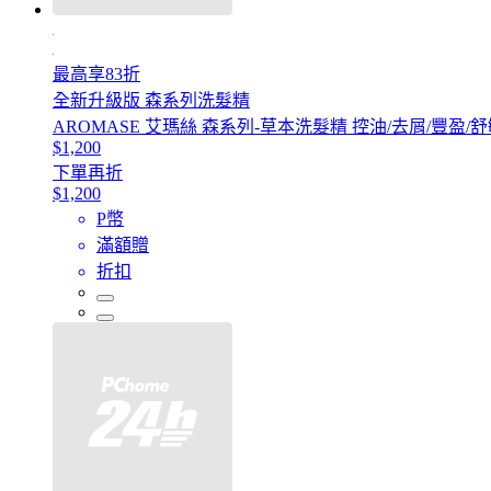
最高享83折
全新升級版 森系列洗髮精
AROMASE 艾瑪絲 森系列-草本洗髮精 控油/去屑/豐盈/舒敏
$1,200
下單再折
$1,200
P幣
滿額贈
折扣