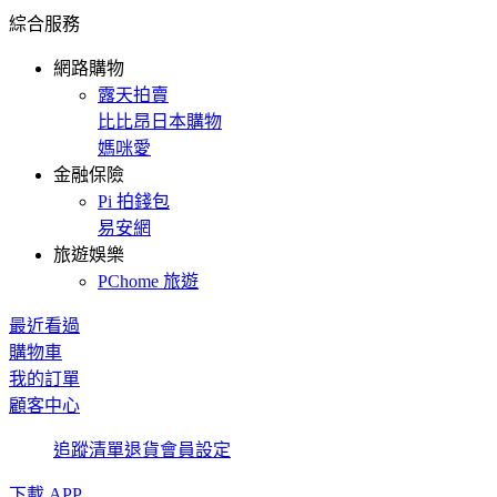
綜合服務
網路購物
露天拍賣
比比昂日本購物
媽咪愛
金融保險
Pi 拍錢包
易安網
旅遊娛樂
PChome 旅遊
最近看過
購物車
我的訂單
顧客中心
追蹤清單
退貨
會員設定
下載 APP