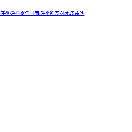
(多款任選/淨平衡洋甘菊/淨平衡茶樹/水漾薔薇)