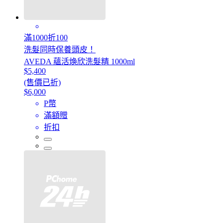
滿1000折100
洗髮同時保養頭皮！
AVEDA 蘊活煥欣洗髮精 1000ml
$5,400
(售價已折)
$6,000
P幣
滿額贈
折扣