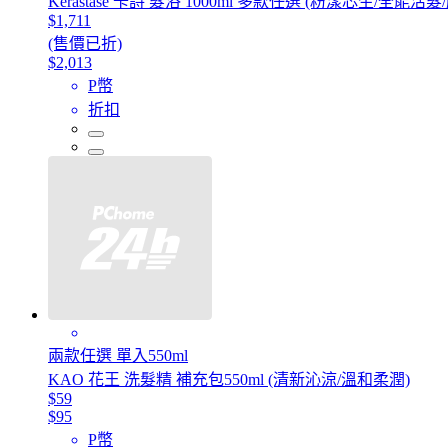
Kerastase 卡詩 髮浴 1000ml 多款任選 (粉漾芯生/全
$1,711
(售價已折)
$2,013
P幣
折扣
兩款任選 單入550ml
KAO 花王 洗髮精 補充包550ml (清新沁涼/溫和柔潤)
$59
$95
P幣