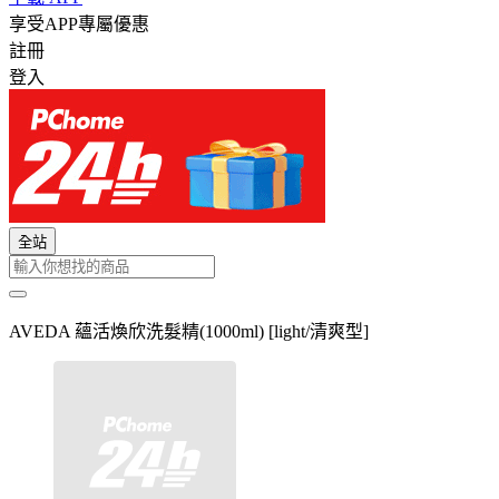
享受APP專屬優惠
註冊
登入
全站
AVEDA 蘊活煥欣洗髮精(1000ml) [light/清爽型]