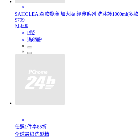
SAHOLEA 森歐黎漾 加大版 經典系列 洗沐護1000ml
$799
$1,600
P幣
滿額贈
任選1件享85折
全球最綠洗髮精