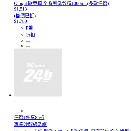
O'right 歐萊德 全系列洗髮精1000mL(多款任選)
$1,513
(售價已折)
$1,780
P幣
折扣
任選1件享85折
專業沙龍級洗護